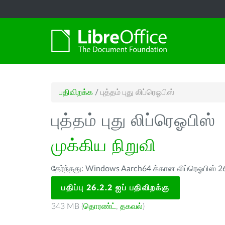
பதிவிறக்க
/
புத்தம் புது லிப்ரெஓபிஸ்
புத்தம் புது லிப்ரெஓபிஸ்
முக்கிய நிறுவி
தேர்ந்தது: Windows Aarch64 க்கான லிப்ரெஓபிஸ் 26
பதிப்பு 26.2.2 ஐப் பதிவிறக்கு
343 MB (
தொரண்ட்
,
தகவல்
)