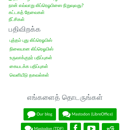
நான் எவ்வாறு லிப்ரெஓபிஸை நிறுவுவது?
கட்டகத் தேவைகள்
நீட்சிகள்
பதிவிறக்க
புத்தம் புது லிப்ரெஓபிஸ்
நிலையான லிப்ரெஓபிஸ்
உருவாக்குநர் பதிப்புகள்
கையடக்க பதிப்புகள்
வெளியீடு தகவல்கள்
எங்களைத் தொடருங்கள்
Our blog
Mastodon (LibreOffice)
Mastodon (TDF)