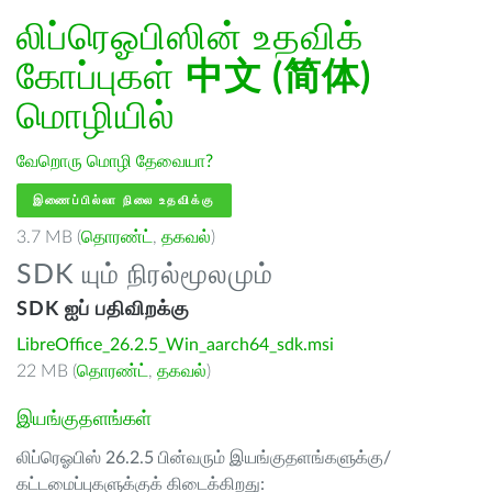
லிப்ரெஓபிஸின் உதவிக்
கோப்புகள்
中文 (简体)
மொழியில்
வேறொரு மொழி தேவையா?
இணைப்பில்லா நிலை உதவிக்கு
3.7 MB (
தொரண்ட்
,
தகவல்
)
SDK யும் நிரல்மூலமும்
SDK ஐப் பதிவிறக்கு
LibreOffice_26.2.5_Win_aarch64_sdk.msi
22 MB (
தொரண்ட்
,
தகவல்
)
இயங்குதளங்கள்
லிப்ரெஓபிஸ் 26.2.5 பின்வரும் இயங்குதளங்களுக்கு/
கட்டமைப்புகளுக்குக் கிடைக்கிறது: