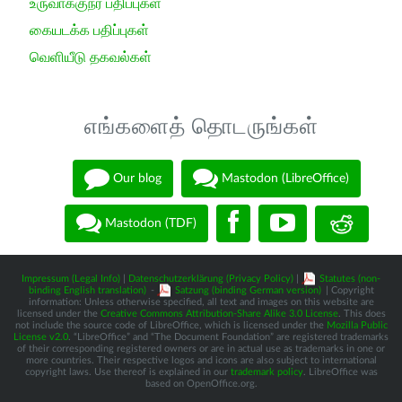
உருவாக்குநர் பதிப்புகள்
கையடக்க பதிப்புகள்
வெளியீடு தகவல்கள்
எங்களைத் தொடருங்கள்
Our blog
Mastodon (LibreOffice)
Mastodon (TDF)
Impressum (Legal Info)
|
Datenschutzerklärung (Privacy Policy)
|
Statutes (non-
binding English translation)
-
Satzung (binding German version)
| Copyright
information: Unless otherwise specified, all text and images on this website are
licensed under the
Creative Commons Attribution-Share Alike 3.0 License
. This does
not include the source code of LibreOffice, which is licensed under the
Mozilla Public
License v2.0
. “LibreOffice” and “The Document Foundation” are registered trademarks
of their corresponding registered owners or are in actual use as trademarks in one or
more countries. Their respective logos and icons are also subject to international
copyright laws. Use thereof is explained in our
trademark policy
. LibreOffice was
based on OpenOffice.org.