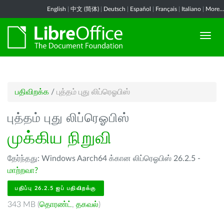
English
|
中文 (简体)
|
Deutsch
|
Español
|
Français
|
Italiano
|
More...
பதிவிறக்க
/
புத்தம் புது லிப்ரெஓபிஸ்
புத்தம் புது லிப்ரெஓபிஸ்
முக்கிய நிறுவி
தேர்ந்தது: Windows Aarch64 க்கான லிப்ரெஓபிஸ் 26.2.5 -
மாற்றவா?
பதிப்பு 26.2.5 ஐப் பதிவிறக்கு
343 MB (
தொரண்ட்
,
தகவல்
)