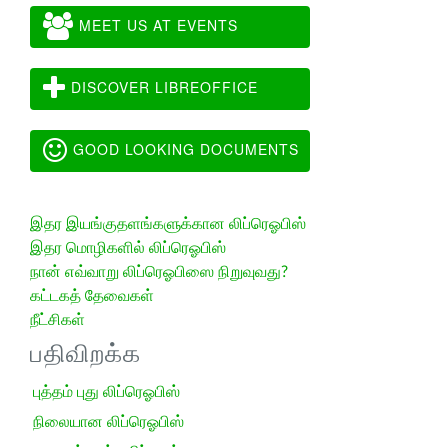
MEET US AT EVENTS
DISCOVER LIBREOFFICE
GOOD LOOKING DOCUMENTS
இதர இயங்குதளங்களுக்கான லிப்ரெஓபிஸ்
இதர மொழிகளில் லிப்ரெஓபிஸ்
நான் எவ்வாறு லிப்ரெஓபிஸை நிறுவுவது?
கட்டகத் தேவைகள்
நீட்சிகள்
பதிவிறக்க
புத்தம் புது லிப்ரெஓபிஸ்
நிலையான லிப்ரெஓபிஸ்