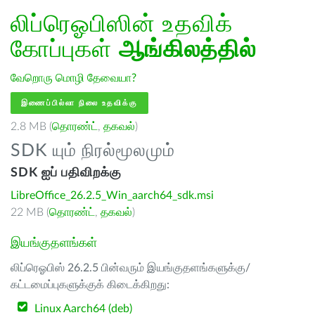
லிப்ரெஓபிஸின் உதவிக்
கோப்புகள்
ஆங்கிலத்தில்
வேறொரு மொழி தேவையா?
இணைப்பில்லா நிலை உதவிக்கு
2.8 MB (
தொரண்ட்
,
தகவல்
)
SDK யும் நிரல்மூலமும்
SDK ஐப் பதிவிறக்கு
LibreOffice_26.2.5_Win_aarch64_sdk.msi
22 MB (
தொரண்ட்
,
தகவல்
)
இயங்குதளங்கள்
லிப்ரெஓபிஸ் 26.2.5 பின்வரும் இயங்குதளங்களுக்கு/
கட்டமைப்புகளுக்குக் கிடைக்கிறது:
Linux Aarch64 (deb)