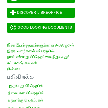
DISCOVER LIBREOFFICE
GOOD LOOKING DOCUMENTS
இதர இயங்குதளங்களுக்கான லிப்ரெஓபிஸ்
இதர மொழிகளில் லிப்ரெஓபிஸ்
நான் எவ்வாறு லிப்ரெஓபிஸை நிறுவுவது?
கட்டகத் தேவைகள்
நீட்சிகள்
பதிவிறக்க
புத்தம் புது லிப்ரெஓபிஸ்
நிலையான லிப்ரெஓபிஸ்
உருவாக்குநர் பதிப்புகள்
கையடக்க பதிப்புகள்