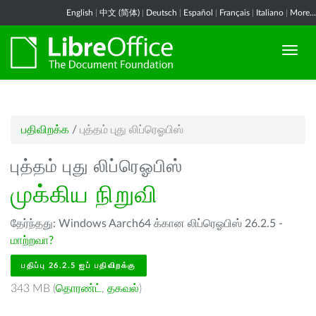
English
|
中文 (简体)
|
Deutsch
|
Español
|
Français
|
Italiano
|
More...
பதிவிறக்க
/
புத்தம் புது லிப்ரெஓபிஸ்
புத்தம் புது லிப்ரெஓபிஸ்
முக்கிய நிறுவி
தேர்ந்தது: Windows Aarch64 க்கான லிப்ரெஓபிஸ் 26.2.5 -
மாற்றவா?
பதிப்பு 26.2.5 ஐப் பதிவிறக்கு
343 MB (
தொரண்ட்
,
தகவல்
)