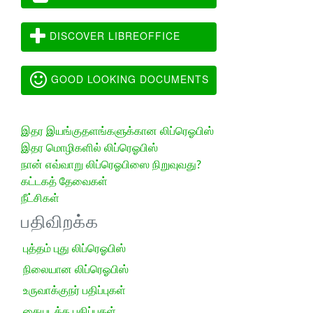
DISCOVER LIBREOFFICE
GOOD LOOKING DOCUMENTS
இதர இயங்குதளங்களுக்கான லிப்ரெஓபிஸ்
இதர மொழிகளில் லிப்ரெஓபிஸ்
நான் எவ்வாறு லிப்ரெஓபிஸை நிறுவுவது?
கட்டகத் தேவைகள்
நீட்சிகள்
பதிவிறக்க
புத்தம் புது லிப்ரெஓபிஸ்
நிலையான லிப்ரெஓபிஸ்
உருவாக்குநர் பதிப்புகள்
கையடக்க பதிப்புகள்