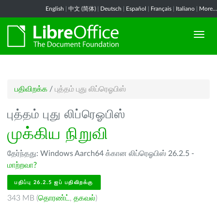
English
|
中文 (简体)
|
Deutsch
|
Español
|
Français
|
Italiano
|
More...
பதிவிறக்க
/
புத்தம் புது லிப்ரெஓபிஸ்
புத்தம் புது லிப்ரெஓபிஸ்
முக்கிய நிறுவி
தேர்ந்தது: Windows Aarch64 க்கான லிப்ரெஓபிஸ் 26.2.5 -
மாற்றவா?
பதிப்பு 26.2.5 ஐப் பதிவிறக்கு
343 MB (
தொரண்ட்
,
தகவல்
)