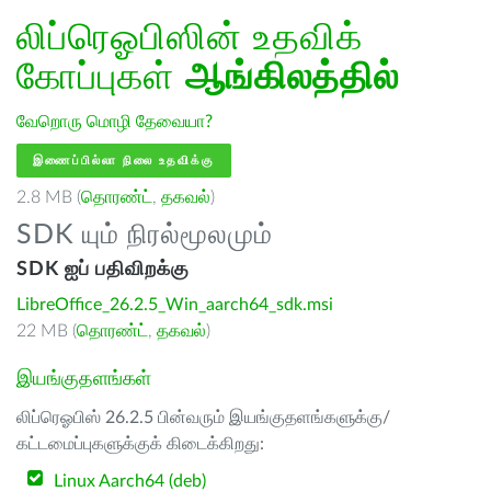
லிப்ரெஓபிஸின் உதவிக்
கோப்புகள்
ஆங்கிலத்தில்
வேறொரு மொழி தேவையா?
இணைப்பில்லா நிலை உதவிக்கு
2.8 MB (
தொரண்ட்
,
தகவல்
)
SDK யும் நிரல்மூலமும்
SDK ஐப் பதிவிறக்கு
LibreOffice_26.2.5_Win_aarch64_sdk.msi
22 MB (
தொரண்ட்
,
தகவல்
)
இயங்குதளங்கள்
லிப்ரெஓபிஸ் 26.2.5 பின்வரும் இயங்குதளங்களுக்கு/
கட்டமைப்புகளுக்குக் கிடைக்கிறது:
Linux Aarch64 (deb)