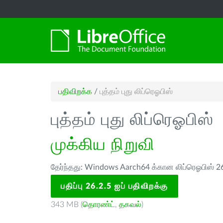
பதிவிறக்க
/
புத்தம் புது லிப்ரெஓபிஸ்
புத்தம் புது லிப்ரெஓபிஸ்
முக்கிய நிறுவி
தேர்ந்தது: Windows Aarch64 க்கான லிப்ரெஓபிஸ் 26
பதிப்பு 26.2.5 ஐப் பதிவிறக்கு
343 MB (
தொரண்ட்
,
தகவல்
)