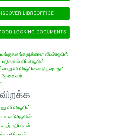
ISCOVER LIBREOFFICE
OOD LOOKING DOCUMENTS
ங்குதளங்களுக்கான லிப்ரெஓபிஸ்
ழிகளில் லிப்ரெஓபிஸ்
வ்வாறு லிப்ரெஓபிஸை நிறுவுவது?
த் தேவைகள்
்
ிவிறக்க
 புது லிப்ரெஓபிஸ்
ான லிப்ரெஓபிஸ்
குநர் பதிப்புகள்
க பதிப்புகள்