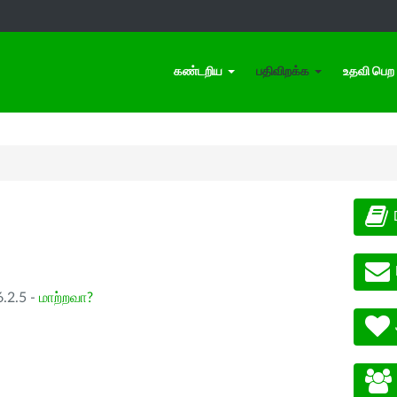
கண்டறிய
பதிவிறக்க
உதவி பெற
.2.5 -
மாற்றவா?