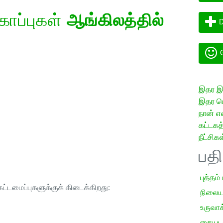
கோப்புகள்
ஆங்கிலத்தில்
D
G
இதர இய
இதர மொ
நான் எ
கட்டக
நீட்சிகள
பத
புத்தம்
ட்டமைப்புகளுக்குக் கிடைக்கிறது:
நிலைய
உருவாக்
கையடக்