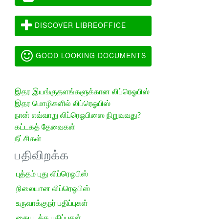
DISCOVER LIBREOFFICE
GOOD LOOKING DOCUMENTS
இதர இயங்குதளங்களுக்கான லிப்ரெஓபிஸ்
இதர மொழிகளில் லிப்ரெஓபிஸ்
நான் எவ்வாறு லிப்ரெஓபிஸை நிறுவுவது?
கட்டகத் தேவைகள்
நீட்சிகள்
பதிவிறக்க
புத்தம் புது லிப்ரெஓபிஸ்
நிலையான லிப்ரெஓபிஸ்
உருவாக்குநர் பதிப்புகள்
கையடக்க பதிப்புகள்