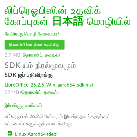
லிப்ரெஓபிஸின் உதவிக்
கோப்புகள்
日本語
மொழியில்
வேறொரு மொழி தேவையா?
இணைப்பில்லா நிலை உதவிக்கு
3.9 MB (
தொரண்ட்
,
தகவல்
)
SDK யும் நிரல்மூலமும்
SDK ஐப் பதிவிறக்கு
LibreOffice_26.2.5_Win_aarch64_sdk.msi
22 MB (
தொரண்ட்
,
தகவல்
)
இயங்குதளங்கள்
லிப்ரெஓபிஸ் 26.2.5 பின்வரும் இயங்குதளங்களுக்கு/
கட்டமைப்புகளுக்குக் கிடைக்கிறது:
Linux Aarch64 (deb)