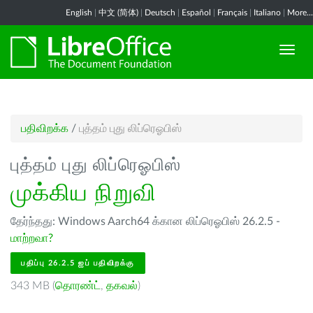
English
|
中文 (简体)
|
Deutsch
|
Español
|
Français
|
Italiano
|
More...
பதிவிறக்க
/
புத்தம் புது லிப்ரெஓபிஸ்
புத்தம் புது லிப்ரெஓபிஸ்
முக்கிய நிறுவி
தேர்ந்தது: Windows Aarch64 க்கான லிப்ரெஓபிஸ் 26.2.5 -
மாற்றவா?
பதிப்பு 26.2.5 ஐப் பதிவிறக்கு
343 MB (
தொரண்ட்
,
தகவல்
)