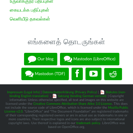
உருவாக்குநர் பதிப்புகள்
கையடக்க பதிப்புகள்
வெளியீடு தகவல்கள்
எங்களைத் தொடருங்கள்
Our blog
Mastodon (LibreOffice)
Mastodon (TDF)
Impressum (Legal Info)
|
Datenschutzerklärung (Privacy Policy)
|
Statutes (non-
binding English translation)
-
Satzung (binding German version)
| Copyright
information: Unless otherwise specified, all text and images on this website are
licensed under the
Creative Commons Attribution-Share Alike 3.0 License
. This does
not include the source code of LibreOffice, which is licensed under the
Mozilla Public
License v2.0
. “LibreOffice” and “The Document Foundation” are registered trademarks
of their corresponding registered owners or are in actual use as trademarks in one or
more countries. Their respective logos and icons are also subject to international
copyright laws. Use thereof is explained in our
trademark policy
. LibreOffice was
based on OpenOffice.org.