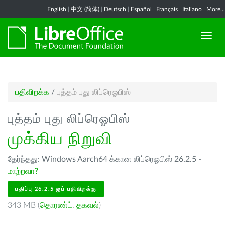
English
|
中文 (简体)
|
Deutsch
|
Español
|
Français
|
Italiano
|
More...
பதிவிறக்க
/
புத்தம் புது லிப்ரெஓபிஸ்
புத்தம் புது லிப்ரெஓபிஸ்
முக்கிய நிறுவி
தேர்ந்தது: Windows Aarch64 க்கான லிப்ரெஓபிஸ் 26.2.5 -
மாற்றவா?
பதிப்பு 26.2.5 ஐப் பதிவிறக்கு
343 MB (
தொரண்ட்
,
தகவல்
)