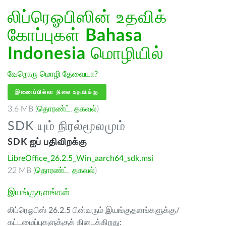
லிப்ரெஓபிஸின் உதவிக்
கோப்புகள்
Bahasa
Indonesia
மொழியில்
வேறொரு மொழி தேவையா?
இணைப்பில்லா நிலை உதவிக்கு
3.6 MB (
தொரண்ட்
,
தகவல்
)
SDK யும் நிரல்மூலமும்
SDK ஐப் பதிவிறக்கு
LibreOffice_26.2.5_Win_aarch64_sdk.msi
22 MB (
தொரண்ட்
,
தகவல்
)
இயங்குதளங்கள்
லிப்ரெஓபிஸ் 26.2.5 பின்வரும் இயங்குதளங்களுக்கு/
கட்டமைப்புகளுக்குக் கிடைக்கிறது: