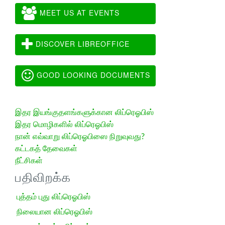
MEET US AT EVENTS
DISCOVER LIBREOFFICE
GOOD LOOKING DOCUMENTS
இதர இயங்குதளங்களுக்கான லிப்ரெஓபிஸ்
இதர மொழிகளில் லிப்ரெஓபிஸ்
நான் எவ்வாறு லிப்ரெஓபிஸை நிறுவுவது?
கட்டகத் தேவைகள்
நீட்சிகள்
பதிவிறக்க
புத்தம் புது லிப்ரெஓபிஸ்
நிலையான லிப்ரெஓபிஸ்