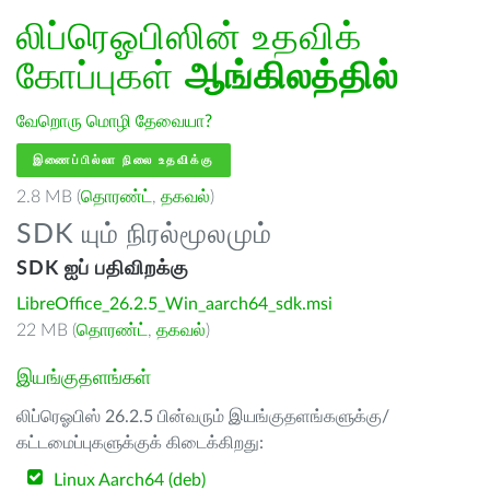
லிப்ரெஓபிஸின் உதவிக்
கோப்புகள்
ஆங்கிலத்தில்
வேறொரு மொழி தேவையா?
இணைப்பில்லா நிலை உதவிக்கு
2.8 MB (
தொரண்ட்
,
தகவல்
)
SDK யும் நிரல்மூலமும்
SDK ஐப் பதிவிறக்கு
LibreOffice_26.2.5_Win_aarch64_sdk.msi
22 MB (
தொரண்ட்
,
தகவல்
)
இயங்குதளங்கள்
லிப்ரெஓபிஸ் 26.2.5 பின்வரும் இயங்குதளங்களுக்கு/
கட்டமைப்புகளுக்குக் கிடைக்கிறது:
Linux Aarch64 (deb)