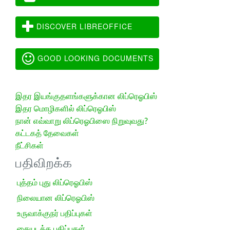
DISCOVER LIBREOFFICE
GOOD LOOKING DOCUMENTS
இதர இயங்குதளங்களுக்கான லிப்ரெஓபிஸ்
இதர மொழிகளில் லிப்ரெஓபிஸ்
நான் எவ்வாறு லிப்ரெஓபிஸை நிறுவுவது?
கட்டகத் தேவைகள்
நீட்சிகள்
பதிவிறக்க
புத்தம் புது லிப்ரெஓபிஸ்
நிலையான லிப்ரெஓபிஸ்
உருவாக்குநர் பதிப்புகள்
கையடக்க பதிப்புகள்