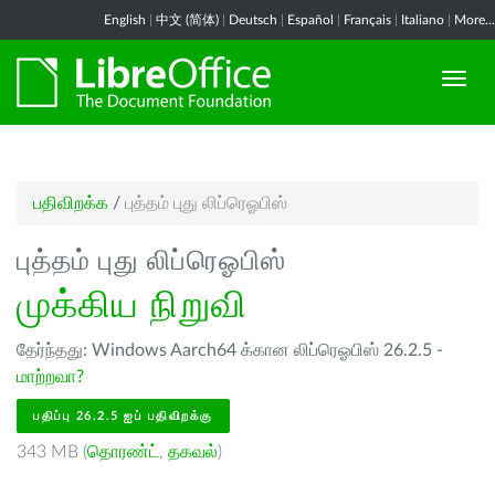
English
|
中文 (简体)
|
Deutsch
|
Español
|
Français
|
Italiano
|
More...
பதிவிறக்க
/
புத்தம் புது லிப்ரெஓபிஸ்
புத்தம் புது லிப்ரெஓபிஸ்
முக்கிய நிறுவி
தேர்ந்தது: Windows Aarch64 க்கான லிப்ரெஓபிஸ் 26.2.5 -
மாற்றவா?
பதிப்பு 26.2.5 ஐப் பதிவிறக்கு
343 MB (
தொரண்ட்
,
தகவல்
)