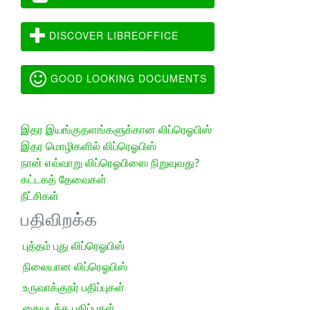
DISCOVER LIBREOFFICE
GOOD LOOKING DOCUMENTS
இதர இயங்குதளங்களுக்கான லிப்ரெஓபிஸ்
இதர மொழிகளில் லிப்ரெஓபிஸ்
நான் எவ்வாறு லிப்ரெஓபிஸை நிறுவுவது?
கட்டகத் தேவைகள்
நீட்சிகள்
பதிவிறக்க
புத்தம் புது லிப்ரெஓபிஸ்
நிலையான லிப்ரெஓபிஸ்
உருவாக்குநர் பதிப்புகள்
கையடக்க பதிப்புகள்