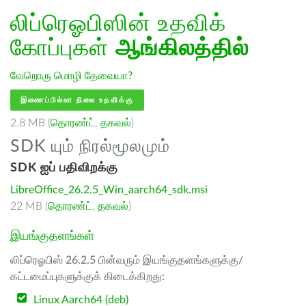
லிப்ரெஓபிஸின் உதவிக்
கோப்புகள்
ஆங்கிலத்தில்
வேறொரு மொழி தேவையா?
இணைப்பில்லா நிலை உதவிக்கு
2.8 MB (
தொரண்ட்
,
தகவல்
)
SDK யும் நிரல்மூலமும்
SDK ஐப் பதிவிறக்கு
LibreOffice_26.2.5_Win_aarch64_sdk.msi
22 MB (
தொரண்ட்
,
தகவல்
)
இயங்குதளங்கள்
லிப்ரெஓபிஸ் 26.2.5 பின்வரும் இயங்குதளங்களுக்கு/
கட்டமைப்புகளுக்குக் கிடைக்கிறது:
Linux Aarch64 (deb)