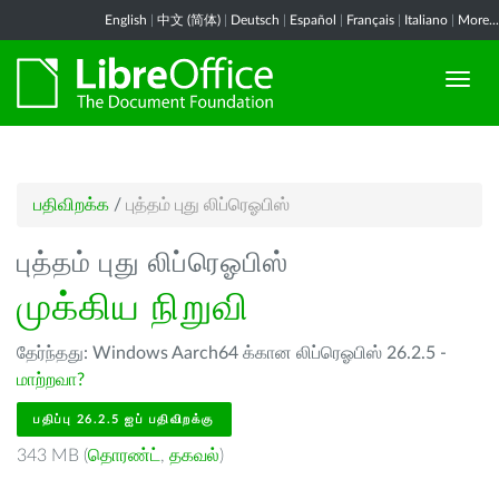
English
|
中文 (简体)
|
Deutsch
|
Español
|
Français
|
Italiano
|
More...
பதிவிறக்க
/
புத்தம் புது லிப்ரெஓபிஸ்
புத்தம் புது லிப்ரெஓபிஸ்
முக்கிய நிறுவி
தேர்ந்தது: Windows Aarch64 க்கான லிப்ரெஓபிஸ் 26.2.5 -
மாற்றவா?
பதிப்பு 26.2.5 ஐப் பதிவிறக்கு
343 MB (
தொரண்ட்
,
தகவல்
)