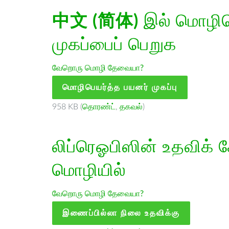
中文 (简体)
இல் மொழிபெ
முகப்பைப் பெறுக
வேறொரு மொழி தேவையா?
மொழிபெயர்த்த பயனர் முகப்பு
958 KB (
தொரண்ட்
,
தகவல்
)
லிப்ரெஓபிஸின் உதவிக் 
மொழியில்
வேறொரு மொழி தேவையா?
இணைப்பில்லா நிலை உதவிக்கு