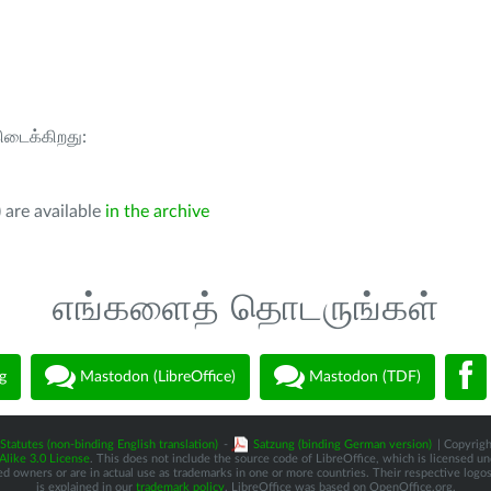
கிடைக்கிறது:
 are available
in the archive
எங்களைத் தொடருங்கள்
g
Mastodon (LibreOffice)
Mastodon (TDF)
Statutes (non-binding English translation)
-
Satzung (binding German version)
| Copyrigh
like 3.0 License
. This does not include the source code of LibreOffice, which is licensed u
d owners or are in actual use as trademarks in one or more countries. Their respective logos 
is explained in our
trademark policy
. LibreOffice was based on OpenOffice.org.