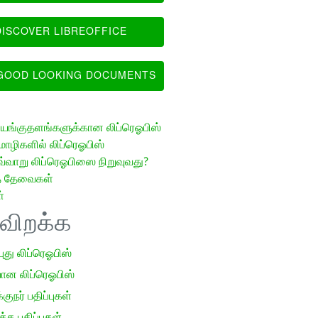
ISCOVER LIBREOFFICE
OOD LOOKING DOCUMENTS
ங்குதளங்களுக்கான லிப்ரெஓபிஸ்
ழிகளில் லிப்ரெஓபிஸ்
வ்வாறு லிப்ரெஓபிஸை நிறுவுவது?
த் தேவைகள்
்
ிவிறக்க
 புது லிப்ரெஓபிஸ்
ான லிப்ரெஓபிஸ்
குநர் பதிப்புகள்
க பதிப்புகள்