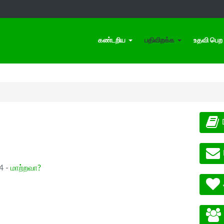
கண்டறிய
பதிவிறக்க
உதவி பெற
.4 -
மாற்றவா?