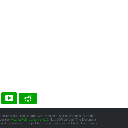
t information: Unless otherwise specified, all text and images on this
nder the
Mozilla Public License v2.0
. “LibreOffice” and “The Document
and icons are also subject to international copyright laws. Use thereof