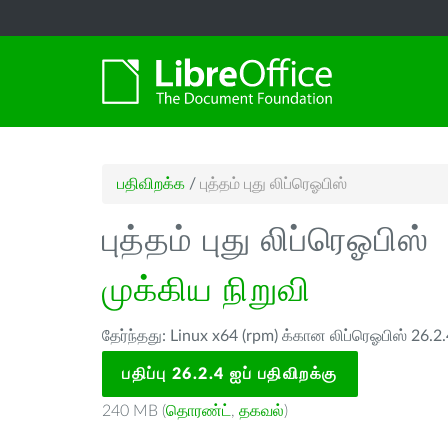
பதிவிறக்க
/
புத்தம் புது லிப்ரெஓபிஸ்
புத்தம் புது லிப்ரெஓபிஸ்
முக்கிய நிறுவி
தேர்ந்தது: Linux x64 (rpm) க்கான லிப்ரெஓபிஸ் 26.2
பதிப்பு 26.2.4 ஐப் பதிவிறக்கு
240 MB (
தொரண்ட்
,
தகவல்
)