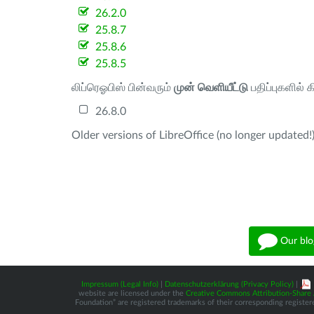
26.2.0
25.8.7
25.8.6
25.8.5
லிப்ரெஓபிஸ் பின்வரும்
முன் வெளியீட்டு
பதிப்புகளில் 
26.8.0
Older versions of LibreOffice (no longer updated!)
Our blo
Impressum (Legal Info)
|
Datenschutzerklärung (Privacy Policy)
|
website are licensed under the
Creative Commons Attribution-Share A
Foundation” are registered trademarks of their corresponding registere