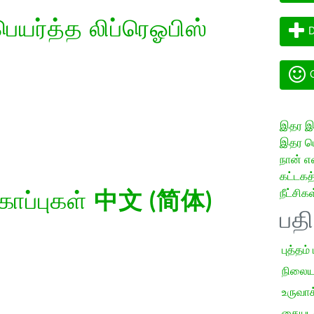
யர்த்த லிப்ரெஓபிஸ்
D
G
இதர இய
இதர மொ
நான் எ
கட்டக
நீட்சிகள
கோப்புகள்
中文 (简体)
பத
புத்தம்
நிலைய
உருவாக்
கையடக்