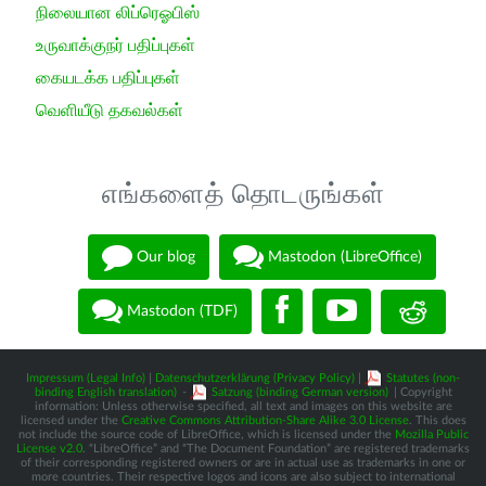
நிலையான லிப்ரெஓபிஸ்
உருவாக்குநர் பதிப்புகள்
கையடக்க பதிப்புகள்
வெளியீடு தகவல்கள்
எங்களைத் தொடருங்கள்
Our blog
Mastodon (LibreOffice)
Mastodon (TDF)
Impressum (Legal Info)
|
Datenschutzerklärung (Privacy Policy)
|
Statutes (non-
binding English translation)
-
Satzung (binding German version)
| Copyright
information: Unless otherwise specified, all text and images on this website are
licensed under the
Creative Commons Attribution-Share Alike 3.0 License
. This does
not include the source code of LibreOffice, which is licensed under the
Mozilla Public
License v2.0
. “LibreOffice” and “The Document Foundation” are registered trademarks
of their corresponding registered owners or are in actual use as trademarks in one or
more countries. Their respective logos and icons are also subject to international