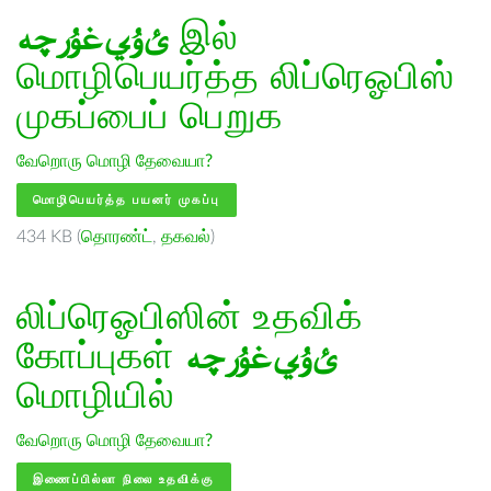
ﺉۇﻲﻏۇﺭچە
இல்
மொழிபெயர்த்த லிப்ரெஓபிஸ்
முகப்பைப் பெறுக
வேறொரு மொழி தேவையா?
மொழிபெயர்த்த பயனர் முகப்பு
434 KB (
தொரண்ட்
,
தகவல்
)
லிப்ரெஓபிஸின் உதவிக்
கோப்புகள்
ﺉۇﻲﻏۇﺭچە
மொழியில்
வேறொரு மொழி தேவையா?
இணைப்பில்லா நிலை உதவிக்கு