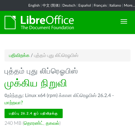
English
|
中文 (简体)
|
Deutsch
|
Español
|
Français
|
Italiano
|
More...
பதிவிறக்க
/
புத்தம் புது லிப்ரெஓபிஸ்
புத்தம் புது லிப்ரெஓபிஸ்
முக்கிய நிறுவி
தேர்ந்தது: Linux x64 (rpm) க்கான லிப்ரெஓபிஸ் 26.2.4 -
மாற்றவா?
பதிப்பு 26.2.4 ஐப் பதிவிறக்கு
240 MB (
தொரண்ட்
,
தகவல்
)