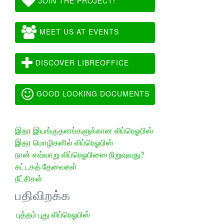
JOIN THE PROJECT!
MEET US AT EVENTS
DISCOVER LIBREOFFICE
GOOD LOOKING DOCUMENTS
இதர இயங்குதளங்களுக்கான லிப்ரெஓபிஸ்
இதர மொழிகளில் லிப்ரெஓபிஸ்
நான் எவ்வாறு லிப்ரெஓபிஸை நிறுவுவது?
கட்டகத் தேவைகள்
நீட்சிகள்
பதிவிறக்க
புத்தம் புது லிப்ரெஓபிஸ்