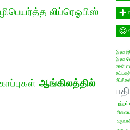
ிபெயர்த்த லிப்ரெஓபிஸ்
D
G
இதர இய
இதர மொ
நான் எ
கட்டக
நீட்சிகள
கோப்புகள்
ஆங்கிலத்தில்
பத
புத்தம்
நிலைய
உருவாக்
கையடக்