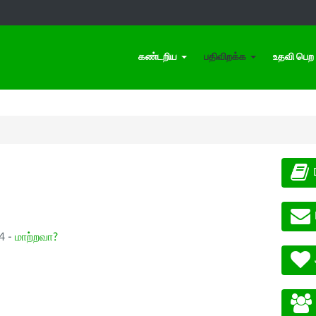
கண்டறிய
பதிவிறக்க
உதவி பெற
.4 -
மாற்றவா?