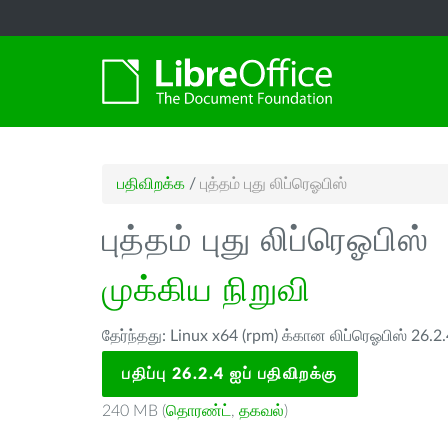
பதிவிறக்க
/
புத்தம் புது லிப்ரெஓபிஸ்
புத்தம் புது லிப்ரெஓபிஸ்
முக்கிய நிறுவி
தேர்ந்தது: Linux x64 (rpm) க்கான லிப்ரெஓபிஸ் 26.2
பதிப்பு 26.2.4 ஐப் பதிவிறக்கு
240 MB (
தொரண்ட்
,
தகவல்
)