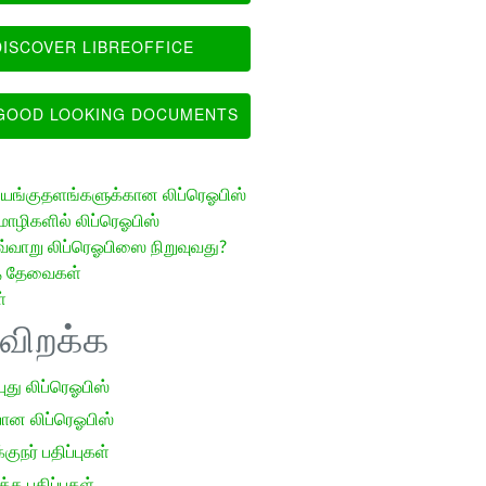
ISCOVER LIBREOFFICE
OOD LOOKING DOCUMENTS
ங்குதளங்களுக்கான லிப்ரெஓபிஸ்
ழிகளில் லிப்ரெஓபிஸ்
வ்வாறு லிப்ரெஓபிஸை நிறுவுவது?
த் தேவைகள்
்
ிவிறக்க
 புது லிப்ரெஓபிஸ்
ான லிப்ரெஓபிஸ்
குநர் பதிப்புகள்
க பதிப்புகள்