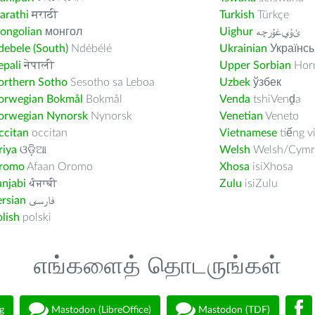
arathi
मराठी
Turkish
Türkçe
ongolian
монгол
Uighur
ﺉۇﻲﻏۇﺭچە
ebele (South)
Ndébélé
Ukrainian
Українсь
pali
नेपाली
Upper Sorbian
Horn
orthern Sotho
Sesotho sa Leboa
Uzbek
ўзбек
orwegian Bokmål
Bokmål
Venda
tshiVenḓa
orwegian Nynorsk
Nynorsk
Venetian
Veneto
ccitan
occitan
Vietnamese
tiếng v
riya
ଓଡ଼ିଆ
Welsh
Welsh/Cymr
romo
Afaan Oromo
Xhosa
isiXhosa
njabi
ਪੰਜਾਬੀ
Zulu
isiZulu
rsian
فارسى
lish
polski
எங்களைத் தொடருங்கள்
g
Mastodon (LibreOffice)
Mastodon (TDF)