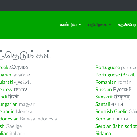
கண்டறிய
பதிவிறக்க
உதவி பெற
ந்தெடுங்கள்
reek
ελληνικά
Portuguese
portug
uarani
avañe’ẽ
Portuguese (Brazil)
jarati
ગુજરાતી
Romanian
român
ebrew
עברית
Russian
Русский
indi
हिन्दी
Sanskrit
संस्कृतम्
ungarian
magyar
Santali
संथाली
elandic
Íslenska
Scottish Gaelic
Gàid
ndonesian
Bahasa Indonesia
Serbian
српски
ish
Gaeilge
Serbian (latin script
alian
italiano
Sidama