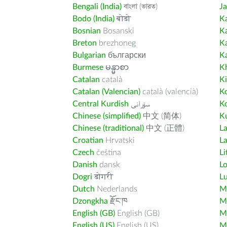
Bengali (India)
বাংলা (ভারত)
J
Bodo (India)
बोडो
K
Bosnian
Bosanski
K
Breton
brezhoneg
K
Bulgarian
български
K
Burmese
မန္မာစာ
K
Catalan
català
K
Catalan (Valencian)
català (valencià)
K
Central Kurdish
سۆرانی
K
Chinese (simplified)
中文 (简体)
Ku
Chinese (traditional)
中文 (正體)
L
Croatian
Hrvatski
La
Czech
čeština
Li
Danish
dansk
L
Dogri
डोगरी
L
Dutch
Nederlands
M
Dzongkha
རྫོང་ཁ
Ma
English (GB)
English (GB)
M
English (US)
English (US)
M