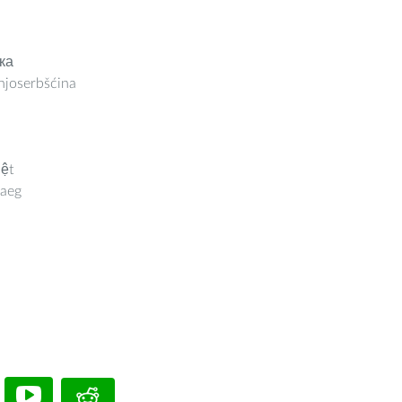
ка
joserbšćina
iệt
aeg