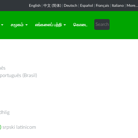
English
|
中文 (简体)
|
Deutsch
|
Español
|
Français
|
Italiano
|
More...
சமூகம்
எங்களைப் பற்றி
கொடை
uês
português (Brasil)
hlig
)
srpski latinicom