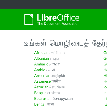
உங்கள் மொழியைத் தேர்
Afrikaans
Afrikaans
G
Albanian
shqip
G
Amharic
አማርኛ
Gu
Arabic
العربية
H
Armenian
Հայերեն
H
Assamese
অসমীয়া
H
Asturian
Asturianu
Ic
Basque
euskera
I
Belarusian
беларуская
Ir
Bengali
বাংলা
It