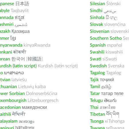
apanese
日本語
Silesian
Ślōnski
abyle
Taqbaylit
Sindhi
ﺲﻧﺩھی
annada
ಕನ್ನಡ
Sinhala
සිංහල
ashmiri
ﻚﺸﻤﻳﺮﻳ
Slovak
slovenčina
azakh
Қазақша
Slovenian
slovenski
hmer
ខ្មែរ
Southern Sotho
Se
inyarwanda
kinyaRwanda
Spanish
español
onkani
कोंकणी
Swahili
kiswahili
orean
한국어 [韓國語]
Swati
siSwati
rdish (latin script)
Kurdish (latin script)
Swedish
Svenska
ao
ພາສາລາວ
Tagalog
Tagalog
tvian
latviešu
Tajik
тоҷикӣ
thuanian
Lietuvių kalba
Tamil
தமிழ்
ower Sorbian
Dolnoserbšćina
Tatar
татар теле
uxembourgish
Lëtzebuergesch
Telugu
తెలుగు
acedonian
македонски
Thai
ภาษาไทย
ithili
मैथिली
Tibetan
བོད་ཡིག
alayalam
മലയാളം
Tsonga
xiTshonga
anipuri
মৈইতৈইলোন
Tswana
seTswana