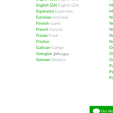
English (ZA)
English (ZA)
M
Esperanto
Esperanto
M
Estonian
eesti keel
Nd
Finnish
suomi
Ne
French
français
N
Frisian
Frysk
N
Friulian
N
Galician
Galego
O
Georgian
ქართული
O
German
Deutsch
O
Pa
Pe
Po
Our blo