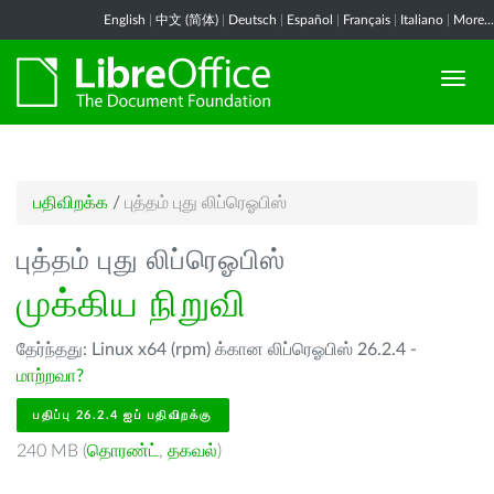
English
|
中文 (简体)
|
Deutsch
|
Español
|
Français
|
Italiano
|
More...
பதிவிறக்க
/
புத்தம் புது லிப்ரெஓபிஸ்
புத்தம் புது லிப்ரெஓபிஸ்
முக்கிய நிறுவி
தேர்ந்தது: Linux x64 (rpm) க்கான லிப்ரெஓபிஸ் 26.2.4 -
மாற்றவா?
பதிப்பு 26.2.4 ஐப் பதிவிறக்கு
240 MB (
தொரண்ட்
,
தகவல்
)