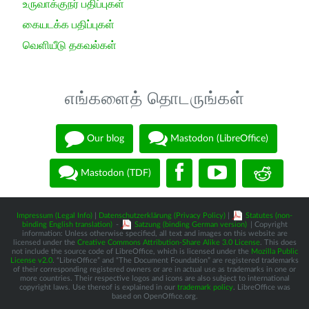
உருவாக்குநர் பதிப்புகள்
கையடக்க பதிப்புகள்
வெளியீடு தகவல்கள்
எங்களைத் தொடருங்கள்
Our blog
Mastodon (LibreOffice)
Mastodon (TDF)
Impressum (Legal Info)
|
Datenschutzerklärung (Privacy Policy)
|
Statutes (non-
binding English translation)
-
Satzung (binding German version)
| Copyright
information: Unless otherwise specified, all text and images on this website are
licensed under the
Creative Commons Attribution-Share Alike 3.0 License
. This does
not include the source code of LibreOffice, which is licensed under the
Mozilla Public
License v2.0
. “LibreOffice” and “The Document Foundation” are registered trademarks
of their corresponding registered owners or are in actual use as trademarks in one or
more countries. Their respective logos and icons are also subject to international
copyright laws. Use thereof is explained in our
trademark policy
. LibreOffice was
based on OpenOffice.org.