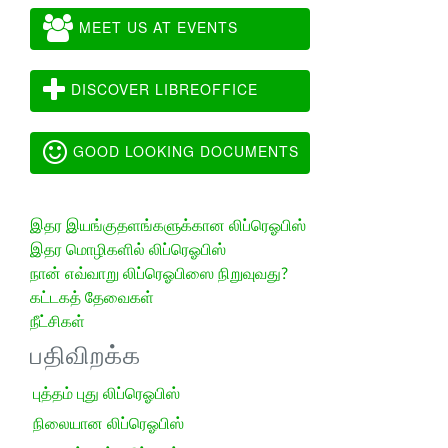
MEET US AT EVENTS
DISCOVER LIBREOFFICE
GOOD LOOKING DOCUMENTS
இதர இயங்குதளங்களுக்கான லிப்ரெஓபிஸ்
இதர மொழிகளில் லிப்ரெஓபிஸ்
நான் எவ்வாறு லிப்ரெஓபிஸை நிறுவுவது?
கட்டகத் தேவைகள்
நீட்சிகள்
பதிவிறக்க
புத்தம் புது லிப்ரெஓபிஸ்
நிலையான லிப்ரெஓபிஸ்