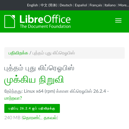
English
|
中文 (简体)
|
Deutsch
|
Español
|
Français
|
Italiano
|
More...
பதிவிறக்க
/
புத்தம் புது லிப்ரெஓபிஸ்
புத்தம் புது லிப்ரெஓபிஸ்
முக்கிய நிறுவி
தேர்ந்தது: Linux x64 (rpm) க்கான லிப்ரெஓபிஸ் 26.2.4 -
மாற்றவா?
பதிப்பு 26.2.4 ஐப் பதிவிறக்கு
240 MB (
தொரண்ட்
,
தகவல்
)