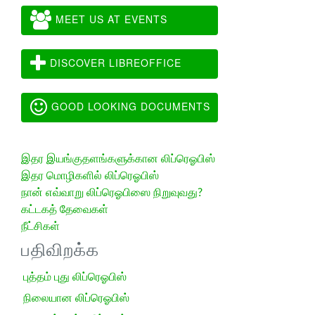
MEET US AT EVENTS
DISCOVER LIBREOFFICE
GOOD LOOKING DOCUMENTS
இதர இயங்குதளங்களுக்கான லிப்ரெஓபிஸ்
இதர மொழிகளில் லிப்ரெஓபிஸ்
நான் எவ்வாறு லிப்ரெஓபிஸை நிறுவுவது?
கட்டகத் தேவைகள்
நீட்சிகள்
பதிவிறக்க
புத்தம் புது லிப்ரெஓபிஸ்
நிலையான லிப்ரெஓபிஸ்