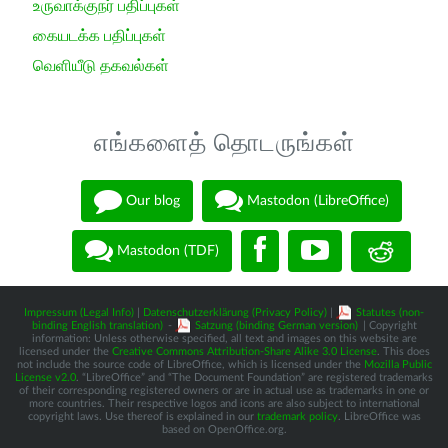
உருவாக்குநர் பதிப்புகள்
கையடக்க பதிப்புகள்
வெளியீடு தகவல்கள்
எங்களைத் தொடருங்கள்
Our blog
Mastodon (LibreOffice)
Mastodon (TDF)
Impressum (Legal Info)
|
Datenschutzerklärung (Privacy Policy)
|
Statutes (non-
binding English translation)
-
Satzung (binding German version)
| Copyright
information: Unless otherwise specified, all text and images on this website are
licensed under the
Creative Commons Attribution-Share Alike 3.0 License
. This does
not include the source code of LibreOffice, which is licensed under the
Mozilla Public
License v2.0
. “LibreOffice” and “The Document Foundation” are registered trademarks
of their corresponding registered owners or are in actual use as trademarks in one or
more countries. Their respective logos and icons are also subject to international
copyright laws. Use thereof is explained in our
trademark policy
. LibreOffice was
based on OpenOffice.org.