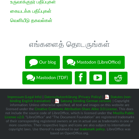
உருவாக்குநர் பதிப்புகள்
கையடக்க பதிப்புகள்
வெளியீடு தகவல்கள்
எங்களைத் தொடருங்கள்
Our blog
Mastodon (LibreOffice)
Mastodon (TDF)
Impressum (Legal Info)
|
Datenschutzerklärung (Privacy Policy)
|
Statutes (non-
binding English translation)
-
Satzung (binding German version)
| Copyright
information: Unless otherwise specified, all text and images on this website are
licensed under the
Creative Commons Attribution-Share Alike 3.0 License
. This does
not include the source code of LibreOffice, which is licensed under the
Mozilla Public
License v2.0
. “LibreOffice” and “The Document Foundation” are registered trademarks
of their corresponding registered owners or are in actual use as trademarks in one or
more countries. Their respective logos and icons are also subject to international
copyright laws. Use thereof is explained in our
trademark policy
. LibreOffice was
based on OpenOffice.org.