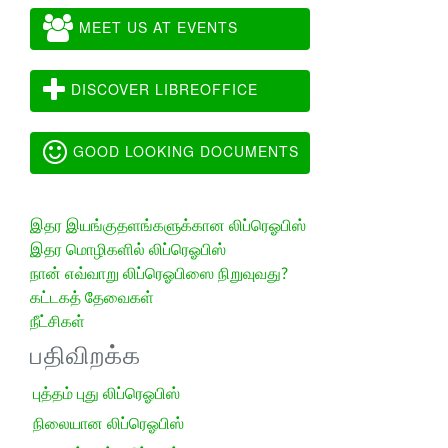
MEET US AT EVENTS
DISCOVER LIBREOFFICE
GOOD LOOKING DOCUMENTS
இதர இயங்குதளங்களுக்கான லிப்ரெஓபிஸ்
இதர மொழிகளில் லிப்ரெஓபிஸ்
நான் எவ்வாறு லிப்ரெஓபிஸை நிறுவுவது?
கட்டகத் தேவைகள்
நீட்சிகள்
பதிவிறக்க
புத்தம் புது லிப்ரெஓபிஸ்
நிலையான லிப்ரெஓபிஸ்