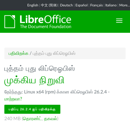
English
|
中文 (简体)
|
Deutsch
|
Español
|
Français
|
Italiano
|
More...
பதிவிறக்க
/
புத்தம் புது லிப்ரெஓபிஸ்
புத்தம் புது லிப்ரெஓபிஸ்
முக்கிய நிறுவி
தேர்ந்தது: Linux x64 (rpm) க்கான லிப்ரெஓபிஸ் 26.2.4 -
மாற்றவா?
பதிப்பு 26.2.4 ஐப் பதிவிறக்கு
240 MB (
தொரண்ட்
,
தகவல்
)