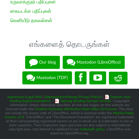
உருவாக்குநர் பதிப்புகள்
கையடக்க பதிப்புகள்
வெளியீடு தகவல்கள்
எங்களைத் தொடருங்கள்
Our blog
Mastodon (LibreOffice)
Mastodon (TDF)
Impressum (Legal Info)
|
Datenschutzerklärung (Privacy Policy)
|
Statutes (non-
binding English translation)
-
Satzung (binding German version)
| Copyright
information: Unless otherwise specified, all text and images on this website are
licensed under the
Creative Commons Attribution-Share Alike 3.0 License
. This does
not include the source code of LibreOffice, which is licensed under the
Mozilla Public
License v2.0
. “LibreOffice” and “The Document Foundation” are registered trademarks
of their corresponding registered owners or are in actual use as trademarks in one or
more countries. Their respective logos and icons are also subject to international
copyright laws. Use thereof is explained in our
trademark policy
. LibreOffice was
based on OpenOffice.org.