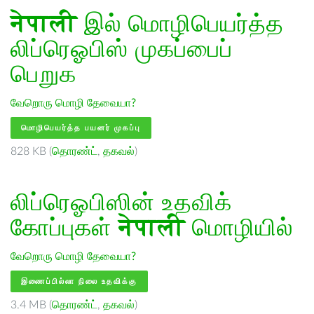
नेपाली
இல் மொழிபெயர்த்த
லிப்ரெஓபிஸ் முகப்பைப்
பெறுக
வேறொரு மொழி தேவையா?
மொழிபெயர்த்த பயனர் முகப்பு
828 KB (
தொரண்ட்
,
தகவல்
)
லிப்ரெஓபிஸின் உதவிக்
கோப்புகள்
नेपाली
மொழியில்
வேறொரு மொழி தேவையா?
இணைப்பில்லா நிலை உதவிக்கு
3.4 MB (
தொரண்ட்
,
தகவல்
)