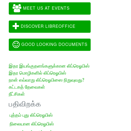
MEET US AT EVENTS
DISCOVER LIBREOFFICE
GOOD LOOKING DOCUMENTS
இதர இயங்குதளங்களுக்கான லிப்ரெஓபிஸ்
இதர மொழிகளில் லிப்ரெஓபிஸ்
நான் எவ்வாறு லிப்ரெஓபிஸை நிறுவுவது?
கட்டகத் தேவைகள்
நீட்சிகள்
பதிவிறக்க
புத்தம் புது லிப்ரெஓபிஸ்
நிலையான லிப்ரெஓபிஸ்