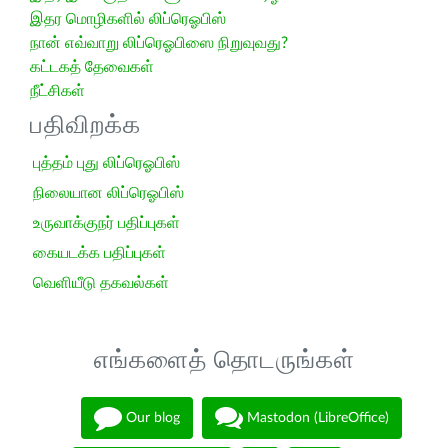
இதர மொழிகளில் லிப்ரெஓபிஸ்
நான் எவ்வாறு லிப்ரெஓபிஸை நிறுவுவது?
கட்டகத் தேவைகள்
நீட்சிகள்
பதிவிறக்க
புத்தம் புது லிப்ரெஓபிஸ்
நிலையான லிப்ரெஓபிஸ்
உருவாக்குநர் பதிப்புகள்
கையடக்க பதிப்புகள்
வெளியீடு தகவல்கள்
எங்களைத் தொடருங்கள்
Our blog
Mastodon (LibreOffice)