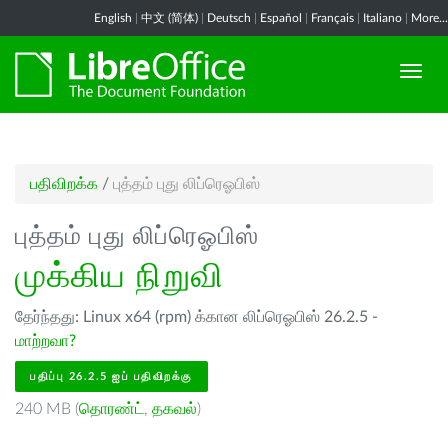
English
|
中文 (简体)
|
Deutsch
|
Español
|
Français
|
Italiano
|
More...
பதிவிறக்க
/
புத்தம் புது லிப்ரெஓபிஸ்
புத்தம் புது லிப்ரெஓபிஸ்
முக்கிய நிறுவி
தேர்ந்தது: Linux x64 (rpm) க்கான லிப்ரெஓபிஸ் 26.2.5 -
மாற்றவா?
பதிப்பு 26.2.5 ஐப் பதிவிறக்கு
240 MB (
தொரண்ட்
,
தகவல்
)