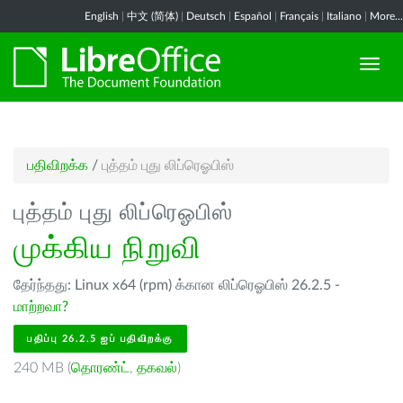
English
|
中文 (简体)
|
Deutsch
|
Español
|
Français
|
Italiano
|
More...
பதிவிறக்க
/
புத்தம் புது லிப்ரெஓபிஸ்
புத்தம் புது லிப்ரெஓபிஸ்
முக்கிய நிறுவி
தேர்ந்தது: Linux x64 (rpm) க்கான லிப்ரெஓபிஸ் 26.2.5 -
மாற்றவா?
பதிப்பு 26.2.5 ஐப் பதிவிறக்கு
240 MB (
தொரண்ட்
,
தகவல்
)