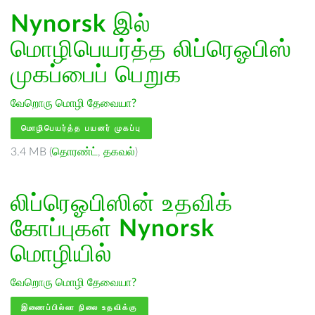
Nynorsk
இல்
மொழிபெயர்த்த லிப்ரெஓபிஸ்
முகப்பைப் பெறுக
வேறொரு மொழி தேவையா?
மொழிபெயர்த்த பயனர் முகப்பு
3.4 MB (
தொரண்ட்
,
தகவல்
)
லிப்ரெஓபிஸின் உதவிக்
கோப்புகள்
Nynorsk
மொழியில்
வேறொரு மொழி தேவையா?
இணைப்பில்லா நிலை உதவிக்கு