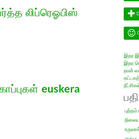
த்த லிப்ரெஓபிஸ்
D
G
இதர இய
இதர மொ
நான் எ
கட்டக
நீட்சிகள
கோப்புகள்
euskera
பத
புத்தம்
நிலைய
உருவாக்
கையடக்