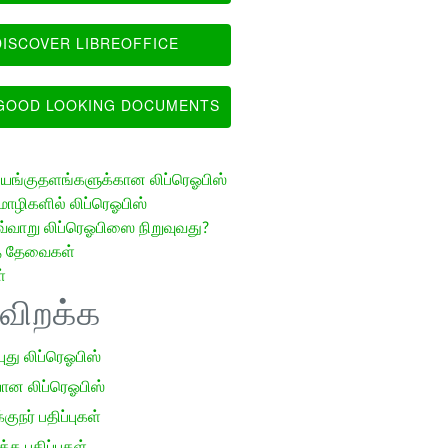
ISCOVER LIBREOFFICE
OOD LOOKING DOCUMENTS
ங்குதளங்களுக்கான லிப்ரெஓபிஸ்
ழிகளில் லிப்ரெஓபிஸ்
வ்வாறு லிப்ரெஓபிஸை நிறுவுவது?
த் தேவைகள்
்
ிவிறக்க
 புது லிப்ரெஓபிஸ்
ான லிப்ரெஓபிஸ்
குநர் பதிப்புகள்
க பதிப்புகள்