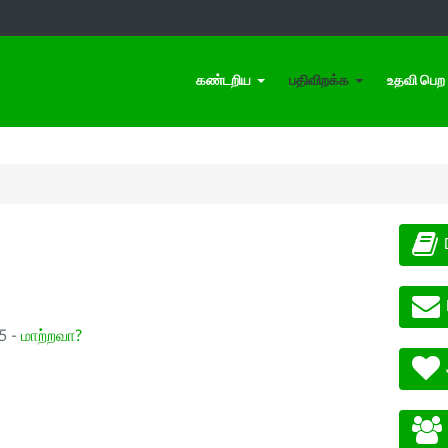
கண்டறிய
பதிவிறக்க
உதவி பெற
.5 -
மாற்றவா?