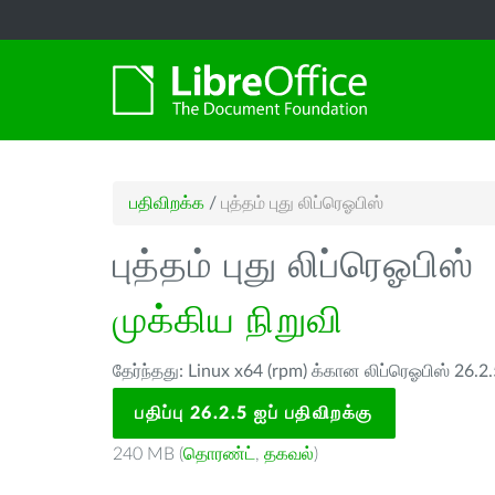
பதிவிறக்க
/
புத்தம் புது லிப்ரெஓபிஸ்
புத்தம் புது லிப்ரெஓபிஸ்
முக்கிய நிறுவி
தேர்ந்தது: Linux x64 (rpm) க்கான லிப்ரெஓபிஸ் 26.2
பதிப்பு 26.2.5 ஐப் பதிவிறக்கு
240 MB (
தொரண்ட்
,
தகவல்
)