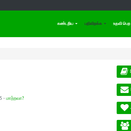
கண்டறிய
பதிவிறக்க
உதவி பெற
.5 -
மாற்றவா?