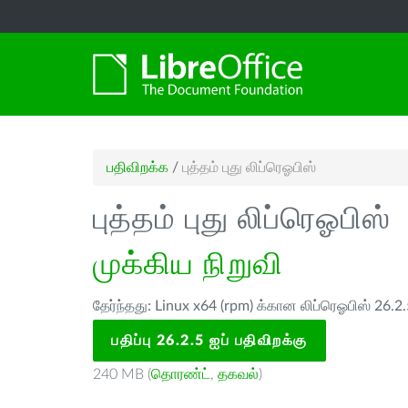
பதிவிறக்க
/
புத்தம் புது லிப்ரெஓபிஸ்
புத்தம் புது லிப்ரெஓபிஸ்
முக்கிய நிறுவி
தேர்ந்தது: Linux x64 (rpm) க்கான லிப்ரெஓபிஸ் 26.2
பதிப்பு 26.2.5 ஐப் பதிவிறக்கு
240 MB (
தொரண்ட்
,
தகவல்
)