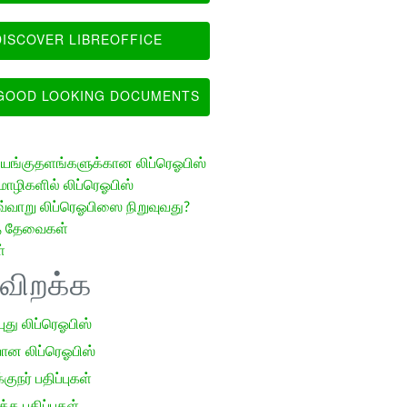
ISCOVER LIBREOFFICE
OOD LOOKING DOCUMENTS
ங்குதளங்களுக்கான லிப்ரெஓபிஸ்
ழிகளில் லிப்ரெஓபிஸ்
வ்வாறு லிப்ரெஓபிஸை நிறுவுவது?
த் தேவைகள்
்
ிவிறக்க
 புது லிப்ரெஓபிஸ்
ான லிப்ரெஓபிஸ்
குநர் பதிப்புகள்
க பதிப்புகள்