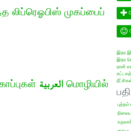
 லிப்ரெஓபிஸ் முகப்பைப்
D
G
இதர இய
இதர மொ
நான் எ
கட்டக
நீட்சிகள
கோப்புகள்
العربية
மொழியில்
பத
புத்தம்
நிலைய
உருவாக்
கையடக்