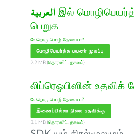
العربية
இல் மொழிபெயர்த்த
பெறுக
வேறொரு மொழி தேவையா?
மொழிபெயர்த்த பயனர் முகப்பு
2.2 MB (
தொரண்ட்
,
தகவல்
)
லிப்ரெஓபிஸின் உதவிக் 
வேறொரு மொழி தேவையா?
இணைப்பில்லா நிலை உதவிக்கு
3.1 MB (
தொரண்ட்
,
தகவல்
)