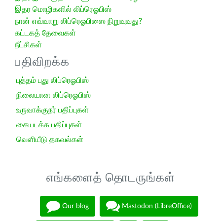
இதர மொழிகளில் லிப்ரெஓபிஸ்
நான் எவ்வாறு லிப்ரெஓபிஸை நிறுவுவது?
கட்டகத் தேவைகள்
நீட்சிகள்
பதிவிறக்க
புத்தம் புது லிப்ரெஓபிஸ்
நிலையான லிப்ரெஓபிஸ்
உருவாக்குநர் பதிப்புகள்
கையடக்க பதிப்புகள்
வெளியீடு தகவல்கள்
எங்களைத் தொடருங்கள்
Our blog
Mastodon (LibreOffice)