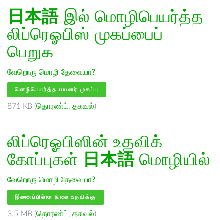
日本語
இல் மொழிபெயர்த்த
லிப்ரெஓபிஸ் முகப்பைப்
பெறுக
வேறொரு மொழி தேவையா?
மொழிபெயர்த்த பயனர் முகப்பு
871 KB (
தொரண்ட்
,
தகவல்
)
லிப்ரெஓபிஸின் உதவிக்
கோப்புகள்
日本語
மொழியில்
வேறொரு மொழி தேவையா?
இணைப்பில்லா நிலை உதவிக்கு
3.5 MB (
தொரண்ட்
,
தகவல்
)