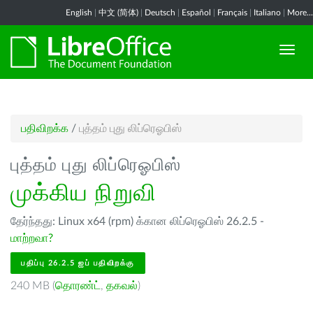
English
|
中文 (简体)
|
Deutsch
|
Español
|
Français
|
Italiano
|
More...
பதிவிறக்க
/
புத்தம் புது லிப்ரெஓபிஸ்
புத்தம் புது லிப்ரெஓபிஸ்
முக்கிய நிறுவி
தேர்ந்தது: Linux x64 (rpm) க்கான லிப்ரெஓபிஸ் 26.2.5 -
மாற்றவா?
பதிப்பு 26.2.5 ஐப் பதிவிறக்கு
240 MB (
தொரண்ட்
,
தகவல்
)