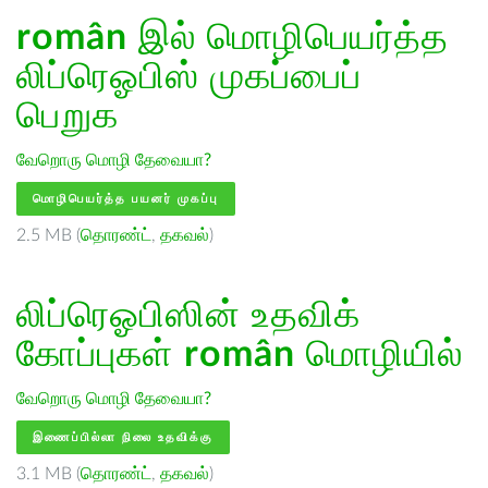
român
இல் மொழிபெயர்த்த
லிப்ரெஓபிஸ் முகப்பைப்
பெறுக
வேறொரு மொழி தேவையா?
மொழிபெயர்த்த பயனர் முகப்பு
2.5 MB (
தொரண்ட்
,
தகவல்
)
லிப்ரெஓபிஸின் உதவிக்
கோப்புகள்
român
மொழியில்
வேறொரு மொழி தேவையா?
இணைப்பில்லா நிலை உதவிக்கு
3.1 MB (
தொரண்ட்
,
தகவல்
)