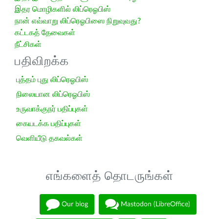
இதர மொழிகளில் லிப்ரெஓபிஸ்
நான் எவ்வாறு லிப்ரெஓபிஸை நிறுவுவது?
கட்டகத் தேவைகள்
நீட்சிகள்
பதிவிறக்க
புத்தம் புது லிப்ரெஓபிஸ்
நிலையான லிப்ரெஓபிஸ்
உருவாக்குநர் பதிப்புகள்
கையடக்க பதிப்புகள்
வெளியீடு தகவல்கள்
எங்களைத் தொடருங்கள்
Our blog
Mastodon (LibreOffice)