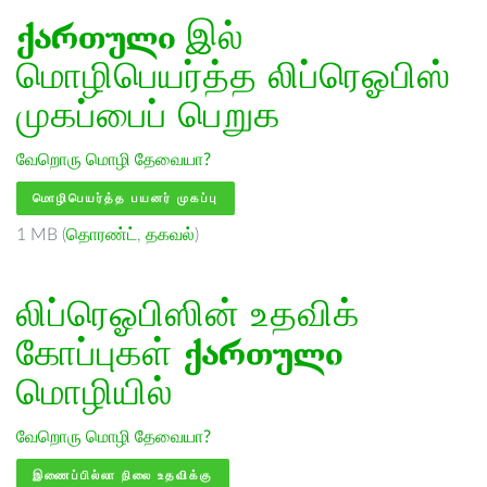
ქართული
இல்
மொழிபெயர்த்த லிப்ரெஓபிஸ்
முகப்பைப் பெறுக
வேறொரு மொழி தேவையா?
மொழிபெயர்த்த பயனர் முகப்பு
1 MB (
தொரண்ட்
,
தகவல்
)
லிப்ரெஓபிஸின் உதவிக்
கோப்புகள்
ქართული
மொழியில்
வேறொரு மொழி தேவையா?
இணைப்பில்லா நிலை உதவிக்கு