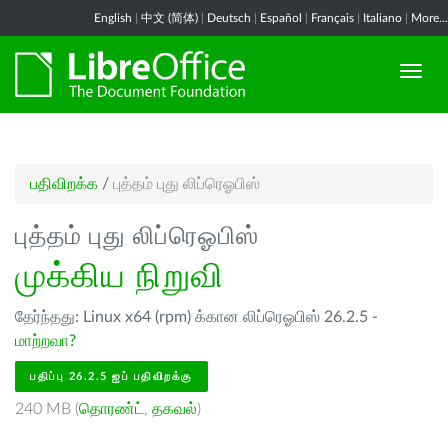
English
|
中文 (简体)
|
Deutsch
|
Español
|
Français
|
Italiano
|
More...
பதிவிறக்க
/
புத்தம் புது லிப்ரெஓபிஸ்
புத்தம் புது லிப்ரெஓபிஸ்
முக்கிய நிறுவி
தேர்ந்தது: Linux x64 (rpm) க்கான லிப்ரெஓபிஸ் 26.2.5 -
மாற்றவா?
பதிப்பு 26.2.5 ஐப் பதிவிறக்கு
240 MB (
தொரண்ட்
,
தகவல்
)