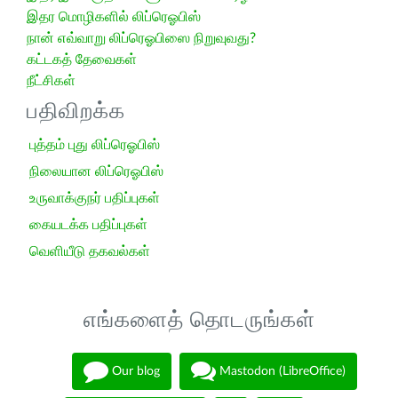
இதர மொழிகளில் லிப்ரெஓபிஸ்
நான் எவ்வாறு லிப்ரெஓபிஸை நிறுவுவது?
கட்டகத் தேவைகள்
நீட்சிகள்
பதிவிறக்க
புத்தம் புது லிப்ரெஓபிஸ்
நிலையான லிப்ரெஓபிஸ்
உருவாக்குநர் பதிப்புகள்
கையடக்க பதிப்புகள்
வெளியீடு தகவல்கள்
எங்களைத் தொடருங்கள்
Our blog
Mastodon (LibreOffice)