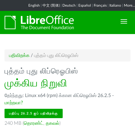
English
|
中文 (简体)
|
Deutsch
|
Español
|
Français
|
Italiano
|
More...
பதிவிறக்க
/
புத்தம் புது லிப்ரெஓபிஸ்
புத்தம் புது லிப்ரெஓபிஸ்
முக்கிய நிறுவி
தேர்ந்தது: Linux x64 (rpm) க்கான லிப்ரெஓபிஸ் 26.2.5 -
மாற்றவா?
பதிப்பு 26.2.5 ஐப் பதிவிறக்கு
240 MB (
தொரண்ட்
,
தகவல்
)