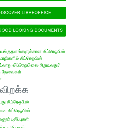
ISCOVER LIBREOFFICE
OOD LOOKING DOCUMENTS
ங்குதளங்களுக்கான லிப்ரெஓபிஸ்
ழிகளில் லிப்ரெஓபிஸ்
வ்வாறு லிப்ரெஓபிஸை நிறுவுவது?
த் தேவைகள்
்
ிவிறக்க
 புது லிப்ரெஓபிஸ்
ான லிப்ரெஓபிஸ்
குநர் பதிப்புகள்
க பதிப்புகள்