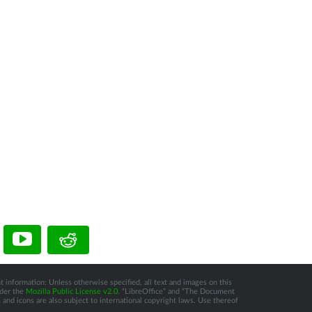
t information: Unless otherwise specified, all text and images on this
nder the
Mozilla Public License v2.0
. “LibreOffice” and “The Document
and icons are also subject to international copyright laws. Use thereof