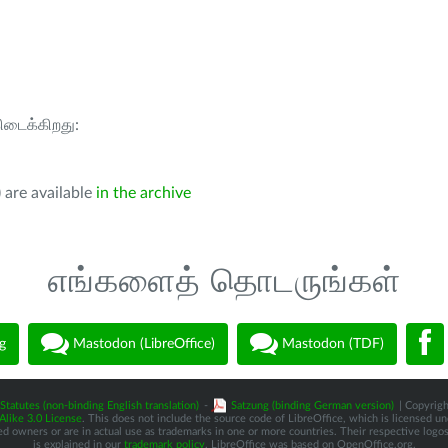
கிடைக்கிறது:
 are available
in the archive
எங்களைத் தொடருங்கள்
g
Mastodon (LibreOffice)
Mastodon (TDF)
Statutes (non-binding English translation)
-
Satzung (binding German version)
| Copyrigh
like 3.0 License
. This does not include the source code of LibreOffice, which is licensed u
d owners or are in actual use as trademarks in one or more countries. Their respective logos 
is explained in our
trademark policy
. LibreOffice was based on OpenOffice.org.