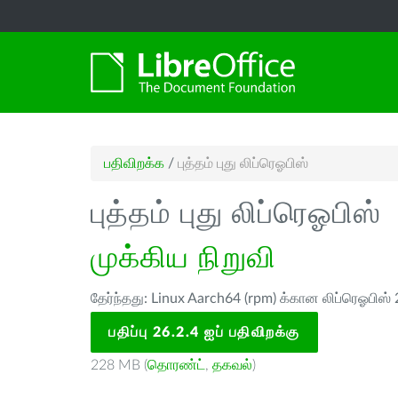
பதிவிறக்க
/
புத்தம் புது லிப்ரெஓபிஸ்
புத்தம் புது லிப்ரெஓபிஸ்
முக்கிய நிறுவி
தேர்ந்தது: Linux Aarch64 (rpm) க்கான லிப்ரெஓபிஸ் 
பதிப்பு 26.2.4 ஐப் பதிவிறக்கு
228 MB (
தொரண்ட்
,
தகவல்
)