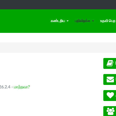
கண்டறிய
பதிவிறக்க
உதவி பெற
26.2.4 -
மாற்றவா?