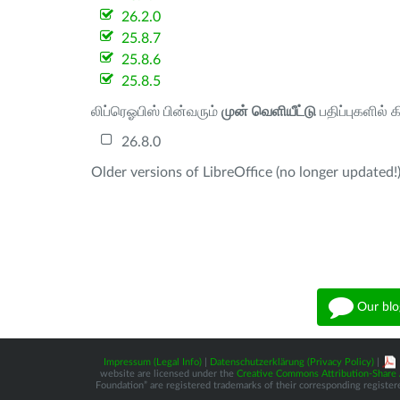
26.2.0
25.8.7
25.8.6
25.8.5
லிப்ரெஓபிஸ் பின்வரும்
முன் வெளியீட்டு
பதிப்புகளில் 
26.8.0
Older versions of LibreOffice (no longer updated!)
Our blo
Impressum (Legal Info)
|
Datenschutzerklärung (Privacy Policy)
|
website are licensed under the
Creative Commons Attribution-Share A
Foundation” are registered trademarks of their corresponding registere