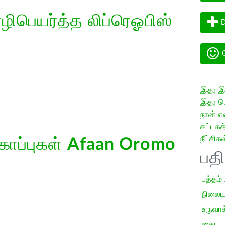
ிபெயர்த்த லிப்ரெஓபிஸ்
D
G
இதர இய
இதர மொ
நான் எ
கட்டக
நீட்சிகள
கோப்புகள்
Afaan Oromo
பத
புத்தம்
நிலைய
உருவாக்
கையடக்