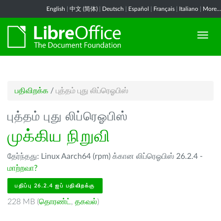
English
|
中文 (简体)
|
Deutsch
|
Español
|
Français
|
Italiano
|
More...
பதிவிறக்க
/
புத்தம் புது லிப்ரெஓபிஸ்
புத்தம் புது லிப்ரெஓபிஸ்
முக்கிய நிறுவி
தேர்ந்தது: Linux Aarch64 (rpm) க்கான லிப்ரெஓபிஸ் 26.2.4 -
மாற்றவா?
பதிப்பு 26.2.4 ஐப் பதிவிறக்கு
228 MB (
தொரண்ட்
,
தகவல்
)