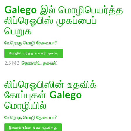
Galego
இல் மொழிபெயர்த்த
லிப்ரெஓபிஸ் முகப்பைப்
பெறுக
வேறொரு மொழி தேவையா?
மொழிபெயர்த்த பயனர் முகப்பு
2.5 MB (
தொரண்ட்
,
தகவல்
)
லிப்ரெஓபிஸின் உதவிக்
கோப்புகள்
Galego
மொழியில்
வேறொரு மொழி தேவையா?
இணைப்பில்லா நிலை உதவிக்கு