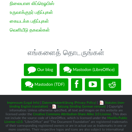
நிலையான லிப்ரெஓபிஸ்
உருவாக்குநர் பதிப்புகள்
கையடக்க பதிப்புகள்
வெளியீடு தகவல்கள்
எங்களைத் தொடருங்கள்
Our blog
Mastodon (LibreOffice)
Mastodon (TDF)
Impressum (Legal Info)
|
Datenschutzerklärung (Privacy Policy)
|
Statutes (non-
binding English translation)
-
Satzung (binding German version)
| Copyright
information: Unless otherwise specified, all text and images on this website are
licensed under the
Creative Commons Attribution-Share Alike 3.0 License
. This does
not include the source code of LibreOffice, which is licensed under the
Mozilla Public
License v2.0
. “LibreOffice” and “The Document Foundation” are registered trademarks
of their corresponding registered owners or are in actual use as trademarks in one or
more countries. Their respective logos and icons are also subject to international