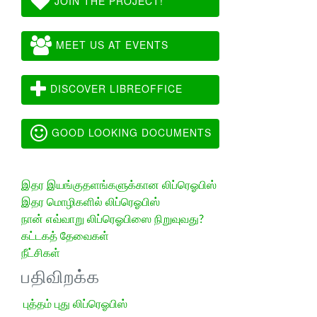
JOIN THE PROJECT!
MEET US AT EVENTS
DISCOVER LIBREOFFICE
GOOD LOOKING DOCUMENTS
இதர இயங்குதளங்களுக்கான லிப்ரெஓபிஸ்
இதர மொழிகளில் லிப்ரெஓபிஸ்
நான் எவ்வாறு லிப்ரெஓபிஸை நிறுவுவது?
கட்டகத் தேவைகள்
நீட்சிகள்
பதிவிறக்க
புத்தம் புது லிப்ரெஓபிஸ்