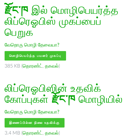
རྫོང་ཁ
இல் மொழிபெயர்த்த
லிப்ரெஓபிஸ் முகப்பைப்
பெறுக
வேறொரு மொழி தேவையா?
மொழிபெயர்த்த பயனர் முகப்பு
385 KB (
தொரண்ட்
,
தகவல்
)
லிப்ரெஓபிஸின் உதவிக்
கோப்புகள்
རྫོང་ཁ
மொழியில்
வேறொரு மொழி தேவையா?
இணைப்பில்லா நிலை உதவிக்கு
3.4 MB (
தொரண்ட்
,
தகவல்
)