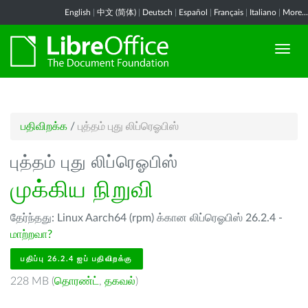
English
|
中文 (简体)
|
Deutsch
|
Español
|
Français
|
Italiano
|
More...
பதிவிறக்க
/
புத்தம் புது லிப்ரெஓபிஸ்
புத்தம் புது லிப்ரெஓபிஸ்
முக்கிய நிறுவி
தேர்ந்தது: Linux Aarch64 (rpm) க்கான லிப்ரெஓபிஸ் 26.2.4 -
மாற்றவா?
பதிப்பு 26.2.4 ஐப் பதிவிறக்கு
228 MB (
தொரண்ட்
,
தகவல்
)