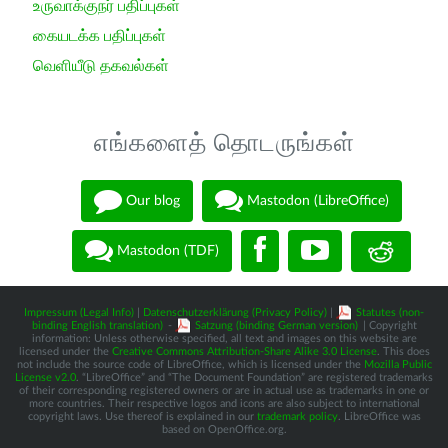
உருவாக்குநர் பதிப்புகள்
கையடக்க பதிப்புகள்
வெளியீடு தகவல்கள்
எங்களைத் தொடருங்கள்
Our blog
Mastodon (LibreOffice)
Mastodon (TDF)
Impressum (Legal Info)
|
Datenschutzerklärung (Privacy Policy)
|
Statutes (non-
binding English translation)
-
Satzung (binding German version)
| Copyright
information: Unless otherwise specified, all text and images on this website are
licensed under the
Creative Commons Attribution-Share Alike 3.0 License
. This does
not include the source code of LibreOffice, which is licensed under the
Mozilla Public
License v2.0
. “LibreOffice” and “The Document Foundation” are registered trademarks
of their corresponding registered owners or are in actual use as trademarks in one or
more countries. Their respective logos and icons are also subject to international
copyright laws. Use thereof is explained in our
trademark policy
. LibreOffice was
based on OpenOffice.org.