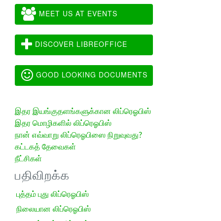
MEET US AT EVENTS
DISCOVER LIBREOFFICE
GOOD LOOKING DOCUMENTS
இதர இயங்குதளங்களுக்கான லிப்ரெஓபிஸ்
இதர மொழிகளில் லிப்ரெஓபிஸ்
நான் எவ்வாறு லிப்ரெஓபிஸை நிறுவுவது?
கட்டகத் தேவைகள்
நீட்சிகள்
பதிவிறக்க
புத்தம் புது லிப்ரெஓபிஸ்
நிலையான லிப்ரெஓபிஸ்