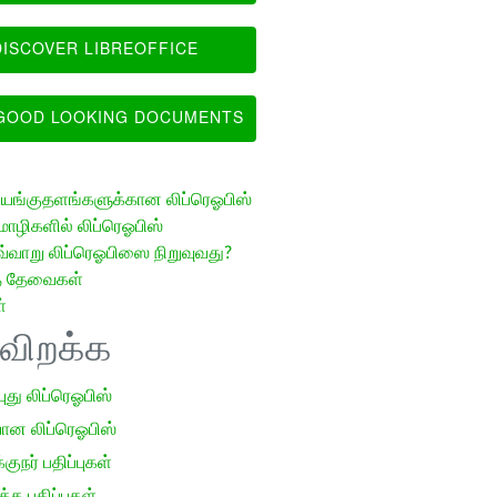
ISCOVER LIBREOFFICE
OOD LOOKING DOCUMENTS
ங்குதளங்களுக்கான லிப்ரெஓபிஸ்
ழிகளில் லிப்ரெஓபிஸ்
வ்வாறு லிப்ரெஓபிஸை நிறுவுவது?
த் தேவைகள்
்
ிவிறக்க
 புது லிப்ரெஓபிஸ்
ான லிப்ரெஓபிஸ்
குநர் பதிப்புகள்
க பதிப்புகள்