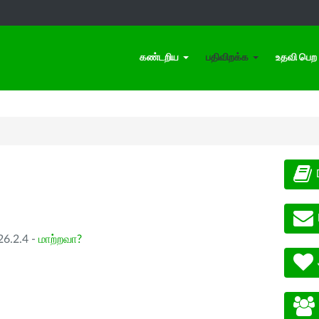
கண்டறிய
பதிவிறக்க
உதவி பெற
26.2.4 -
மாற்றவா?