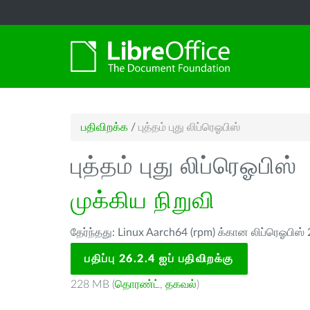
பதிவிறக்க
/
புத்தம் புது லிப்ரெஓபிஸ்
புத்தம் புது லிப்ரெஓபிஸ்
முக்கிய நிறுவி
தேர்ந்தது: Linux Aarch64 (rpm) க்கான லிப்ரெஓபிஸ் 
பதிப்பு 26.2.4 ஐப் பதிவிறக்கு
228 MB (
தொரண்ட்
,
தகவல்
)