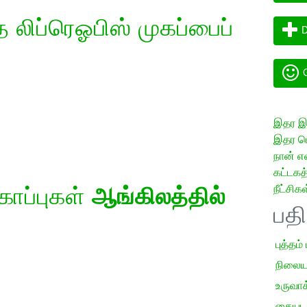
லிப்ரெஓபிஸ் முகப்பைப்
D
G
இதர இய
இதர மொ
நான் எ
கட்டக
நீட்சிகள
கோப்புகள்
ஆங்கிலத்தில்
பத
புத்தம்
நிலைய
உருவாக்
கையடக்