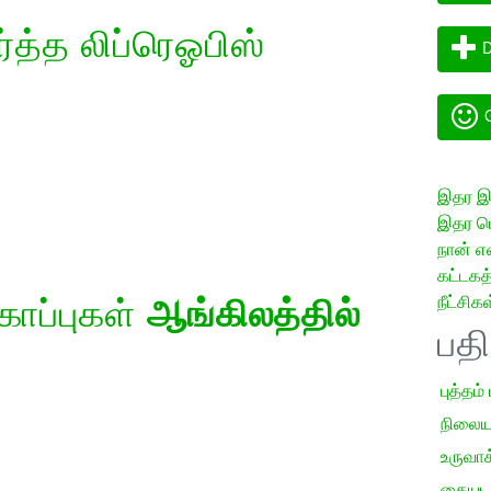
த்த லிப்ரெஓபிஸ்
D
G
இதர இய
இதர மொ
நான் எ
கட்டக
நீட்சிகள
கோப்புகள்
ஆங்கிலத்தில்
பத
புத்தம்
நிலைய
உருவாக்
கையடக்