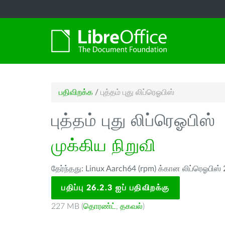
பதிவிறக்க
/
புத்தம் புது லிப்ரெஓபிஸ்
புத்தம் புது லிப்ரெஓபிஸ்
முக்கிய நிறுவி
தேர்ந்தது: Linux Aarch64 (rpm) க்கான லிப்ரெஓபிஸ் 
பதிப்பு 26.2.3 ஐப் பதிவிறக்கு
227 MB (
தொரண்ட்
,
தகவல்
)