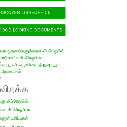
ISCOVER LIBREOFFICE
OOD LOOKING DOCUMENTS
ங்குதளங்களுக்கான லிப்ரெஓபிஸ்
ழிகளில் லிப்ரெஓபிஸ்
வ்வாறு லிப்ரெஓபிஸை நிறுவுவது?
த் தேவைகள்
்
ிவிறக்க
 புது லிப்ரெஓபிஸ்
ான லிப்ரெஓபிஸ்
குநர் பதிப்புகள்
க பதிப்புகள்