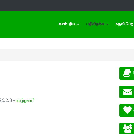
கண்டறிய
பதிவிறக்க
உதவி பெற
26.2.3 -
மாற்றவா?