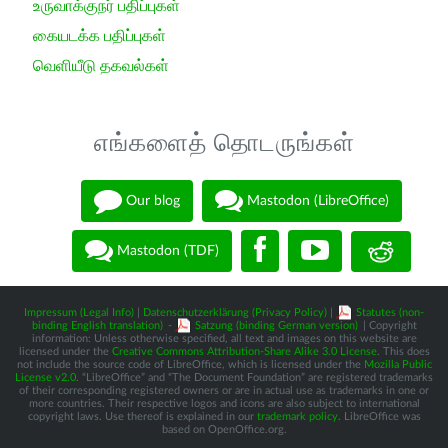
உருவாக்குநர் பதிப்புகள்
கையடக்க பதிப்புகள்
வெளியீடு தகவல்கள்
எங்களைத் தொடருங்கள்
Our blog
Mastodon (LibreOffice)
Mastodon (TDF)
Impressum (Legal Info)
|
Datenschutzerklärung (Privacy Policy)
|
Statutes (non-
binding English translation)
-
Satzung (binding German version)
| Copyright
information: Unless otherwise specified, all text and images on this website are
licensed under the
Creative Commons Attribution-Share Alike 3.0 License
. This does
not include the source code of LibreOffice, which is licensed under the
Mozilla Public
License v2.0
. “LibreOffice” and “The Document Foundation” are registered trademarks
of their corresponding registered owners or are in actual use as trademarks in one or
more countries. Their respective logos and icons are also subject to international
copyright laws. Use thereof is explained in our
trademark policy
. LibreOffice was
based on OpenOffice.org.