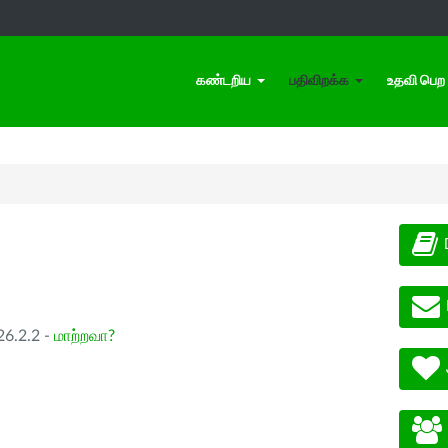
கண்டறிய
பதிவிறக்க
உதவி பெற
26.2.2 -
மாற்றவா?