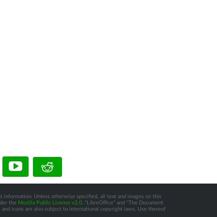
t information: Unless otherwise specified, all text and images on this
nder the
Mozilla Public License v2.0
. “LibreOffice” and “The Document
and icons are also subject to international copyright laws. Use thereof