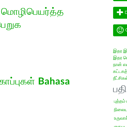
 மொழிபெயர்த்த
D
பெறுக
G
இதர இய
இதர மொ
நான் எ
கட்டக
நீட்சிகள
கோப்புகள்
Bahasa
பத
புத்தம்
நிலைய
உருவாக்
கையடக்