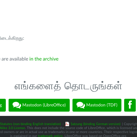
கிடைக்கிறது:
 are available
in the archive
எங்களைத் தொடருங்கள்
g
Mastodon (LibreOffice)
Mastodon (TDF)
Statutes (non-binding English translation)
-
Satzung (binding German version)
| Copyrigh
like 3.0 License
. This does not include the source code of LibreOffice, which is licensed u
d owners or are in actual use as trademarks in one or more countries. Their respective logos 
is explained in our
trademark policy
. LibreOffice was based on OpenOffice.org.