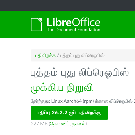
பதிவிறக்க
/
புத்தம் புது லிப்ரெஓபிஸ்
புத்தம் புது லிப்ரெஓபிஸ்
முக்கிய நிறுவி
தேர்ந்தது: Linux Aarch64 (rpm) க்கான லிப்ரெஓபிஸ் 
பதிப்பு 26.2.2 ஐப் பதிவிறக்கு
227 MB (
தொரண்ட்
,
தகவல்
)