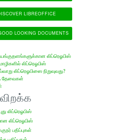
ISCOVER LIBREOFFICE
OOD LOOKING DOCUMENTS
ங்குதளங்களுக்கான லிப்ரெஓபிஸ்
ழிகளில் லிப்ரெஓபிஸ்
வ்வாறு லிப்ரெஓபிஸை நிறுவுவது?
த் தேவைகள்
்
ிவிறக்க
 புது லிப்ரெஓபிஸ்
ான லிப்ரெஓபிஸ்
குநர் பதிப்புகள்
க பதிப்புகள்