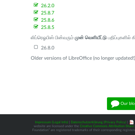
26.2.0
25.8.7
25.8.6
25.8.5
லிப்ரெஓபிஸ் பின்வரும்
முன் வெளியீட்டு
பதிப்புகளில் 
26.8.0
Older versions of LibreOffice (no longer updated!)
Our blo
Impressum (Legal Info)
|
Datenschutzerklärung (Privacy Policy)
|
website are licensed under the
Creative Commons Attribution-Share A
Foundation” are registered trademarks of their corresponding registere