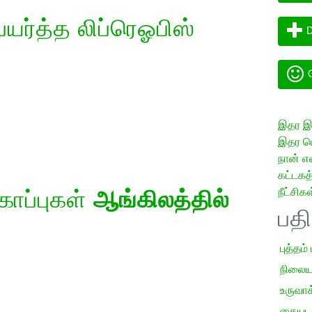
ர்த்த லிப்ரெஓபிஸ்
D
G
இதர இய
இதர மொ
நான் எ
கட்டக
நீட்சிகள
கோப்புகள்
ஆங்கிலத்தில்
பத
புத்தம்
நிலைய
உருவாக்
கையடக்