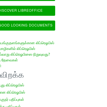
ISCOVER LIBREOFFICE
OOD LOOKING DOCUMENTS
ங்குதளங்களுக்கான லிப்ரெஓபிஸ்
ழிகளில் லிப்ரெஓபிஸ்
வ்வாறு லிப்ரெஓபிஸை நிறுவுவது?
த் தேவைகள்
்
ிவிறக்க
 புது லிப்ரெஓபிஸ்
ான லிப்ரெஓபிஸ்
குநர் பதிப்புகள்
க பதிப்புகள்