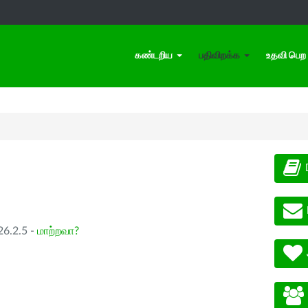
கண்டறிய
பதிவிறக்க
உதவி பெற
26.2.5 -
மாற்றவா?