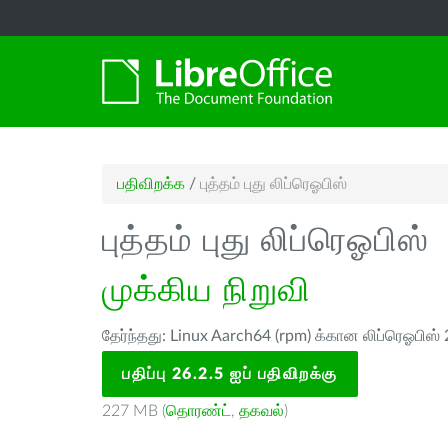
பதிவிறக்க
/
புத்தம் புது லிப்ரெஓபிஸ்
புத்தம் புது லிப்ரெஓபிஸ்
முக்கிய நிறுவி
தேர்ந்தது: Linux Aarch64 (rpm) க்கான லிப்ரெஓபிஸ் 
பதிப்பு 26.2.5 ஐப் பதிவிறக்கு
227 MB (
தொரண்ட்
,
தகவல்
)