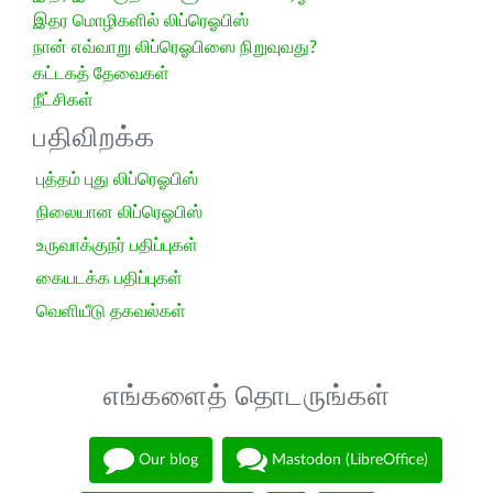
இதர மொழிகளில் லிப்ரெஓபிஸ்
நான் எவ்வாறு லிப்ரெஓபிஸை நிறுவுவது?
கட்டகத் தேவைகள்
நீட்சிகள்
பதிவிறக்க
புத்தம் புது லிப்ரெஓபிஸ்
நிலையான லிப்ரெஓபிஸ்
உருவாக்குநர் பதிப்புகள்
கையடக்க பதிப்புகள்
வெளியீடு தகவல்கள்
எங்களைத் தொடருங்கள்
Our blog
Mastodon (LibreOffice)