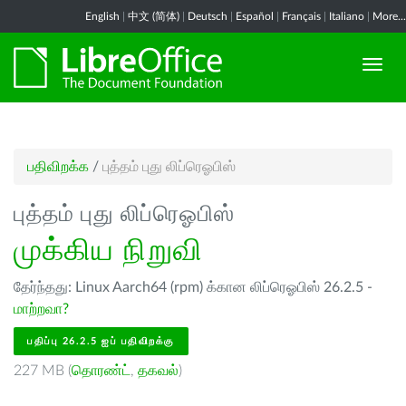
English
|
中文 (简体)
|
Deutsch
|
Español
|
Français
|
Italiano
|
More...
பதிவிறக்க
/
புத்தம் புது லிப்ரெஓபிஸ்
புத்தம் புது லிப்ரெஓபிஸ்
முக்கிய நிறுவி
தேர்ந்தது: Linux Aarch64 (rpm) க்கான லிப்ரெஓபிஸ் 26.2.5 -
மாற்றவா?
பதிப்பு 26.2.5 ஐப் பதிவிறக்கு
227 MB (
தொரண்ட்
,
தகவல்
)