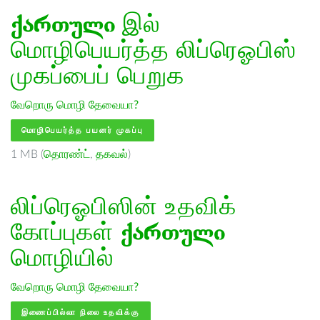
ქართული
இல்
மொழிபெயர்த்த லிப்ரெஓபிஸ்
முகப்பைப் பெறுக
வேறொரு மொழி தேவையா?
மொழிபெயர்த்த பயனர் முகப்பு
1 MB (
தொரண்ட்
,
தகவல்
)
லிப்ரெஓபிஸின் உதவிக்
கோப்புகள்
ქართული
மொழியில்
வேறொரு மொழி தேவையா?
இணைப்பில்லா நிலை உதவிக்கு