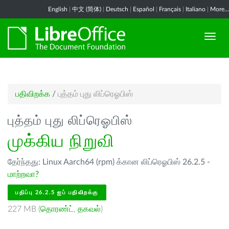
English
|
中文 (简体)
|
Deutsch
|
Español
|
Français
|
Italiano
|
More...
பதிவிறக்க
/
புத்தம் புது லிப்ரெஓபிஸ்
புத்தம் புது லிப்ரெஓபிஸ்
முக்கிய நிறுவி
தேர்ந்தது: Linux Aarch64 (rpm) க்கான லிப்ரெஓபிஸ் 26.2.5 -
மாற்றவா?
பதிப்பு 26.2.5 ஐப் பதிவிறக்கு
227 MB (
தொரண்ட்
,
தகவல்
)