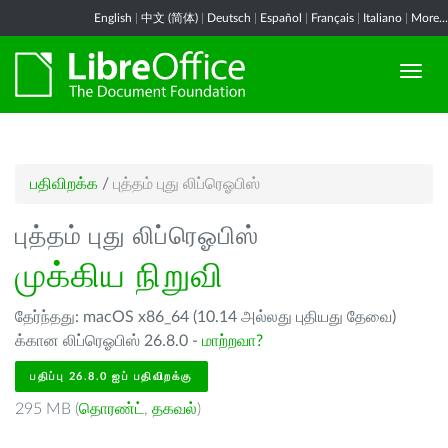
English
|
中文 (简体)
|
Deutsch
|
Español
|
Français
|
Italiano
|
More...
பதிவிறக்க
/
புத்தம் புது லிப்ரெஓபிஸ்
புத்தம் புது லிப்ரெஓபிஸ்
முக்கிய நிறுவி
தேர்ந்தது: macOS x86_64 (10.14 அல்லது புதியது தேவை)
க்கான லிப்ரெஓபிஸ் 26.8.0 -
மாற்றவா?
பதிப்பு 26.8.0 ஐப் பதிவிறக்கு
295 MB (
தொரண்ட்
,
தகவல்
)