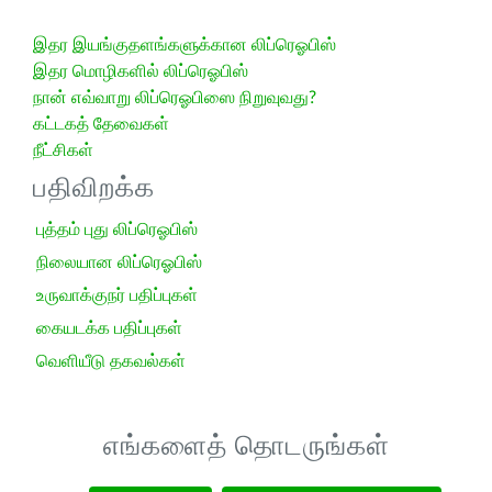
இதர இயங்குதளங்களுக்கான லிப்ரெஓபிஸ்
இதர மொழிகளில் லிப்ரெஓபிஸ்
நான் எவ்வாறு லிப்ரெஓபிஸை நிறுவுவது?
கட்டகத் தேவைகள்
நீட்சிகள்
பதிவிறக்க
புத்தம் புது லிப்ரெஓபிஸ்
நிலையான லிப்ரெஓபிஸ்
உருவாக்குநர் பதிப்புகள்
கையடக்க பதிப்புகள்
வெளியீடு தகவல்கள்
எங்களைத் தொடருங்கள்