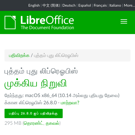
English
|
中文 (简体)
|
Deutsch
|
Español
|
Français
|
Italiano
|
More...
பதிவிறக்க
/
புத்தம் புது லிப்ரெஓபிஸ்
புத்தம் புது லிப்ரெஓபிஸ்
முக்கிய நிறுவி
தேர்ந்தது: macOS x86_64 (10.14 அல்லது புதியது தேவை)
க்கான லிப்ரெஓபிஸ் 26.8.0 -
மாற்றவா?
பதிப்பு 26.8.0 ஐப் பதிவிறக்கு
295 MB (
தொரண்ட்
,
தகவல்
)