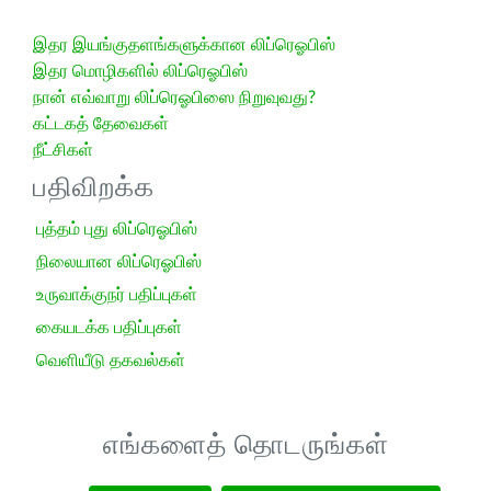
இதர இயங்குதளங்களுக்கான லிப்ரெஓபிஸ்
இதர மொழிகளில் லிப்ரெஓபிஸ்
நான் எவ்வாறு லிப்ரெஓபிஸை நிறுவுவது?
கட்டகத் தேவைகள்
நீட்சிகள்
பதிவிறக்க
புத்தம் புது லிப்ரெஓபிஸ்
நிலையான லிப்ரெஓபிஸ்
உருவாக்குநர் பதிப்புகள்
கையடக்க பதிப்புகள்
வெளியீடு தகவல்கள்
எங்களைத் தொடருங்கள்