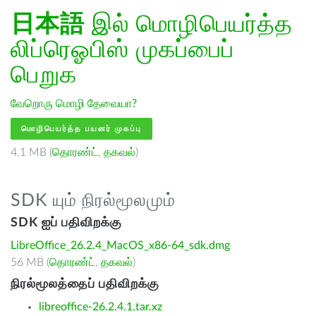
日本語
இல் மொழிபெயர்த்த
லிப்ரெஓபிஸ் முகப்பைப்
பெறுக
வேறொரு மொழி தேவையா?
மொழிபெயர்த்த பயனர் முகப்பு
4.1 MB (
தொரண்ட்
,
தகவல்
)
SDK யும் நிரல்மூலமும்
SDK ஐப் பதிவிறக்கு
LibreOffice_26.2.4_MacOS_x86-64_sdk.dmg
56 MB (
தொரண்ட்
,
தகவல்
)
நிரல்மூலத்தைப் பதிவிறக்கு
libreoffice-26.2.4.1.tar.xz