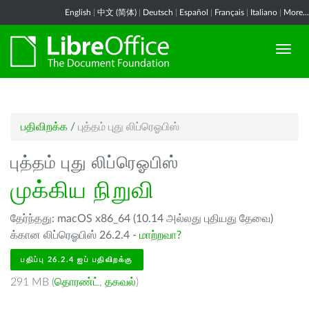
English
|
中文 (简体)
|
Deutsch
|
Español
|
Français
|
Italiano
|
More...
பதிவிறக்க
/
புத்தம் புது லிப்ரெஓபிஸ்
புத்தம் புது லிப்ரெஓபிஸ்
முக்கிய நிறுவி
தேர்ந்தது: macOS x86_64 (10.14 அல்லது புதியது தேவை)
க்கான லிப்ரெஓபிஸ் 26.2.4 -
மாற்றவா?
பதிப்பு 26.2.4 ஐப் பதிவிறக்கு
291 MB (
தொரண்ட்
,
தகவல்
)