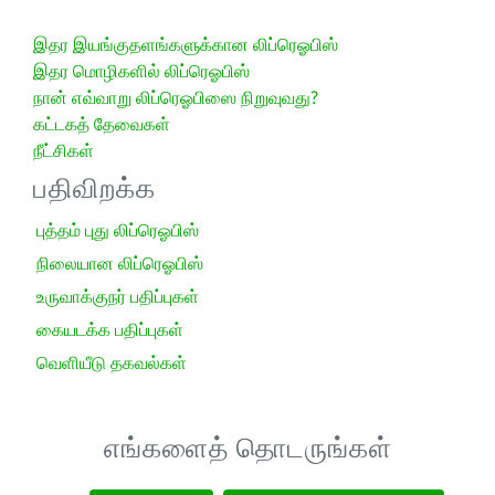
இதர இயங்குதளங்களுக்கான லிப்ரெஓபிஸ்
இதர மொழிகளில் லிப்ரெஓபிஸ்
நான் எவ்வாறு லிப்ரெஓபிஸை நிறுவுவது?
கட்டகத் தேவைகள்
நீட்சிகள்
பதிவிறக்க
புத்தம் புது லிப்ரெஓபிஸ்
நிலையான லிப்ரெஓபிஸ்
உருவாக்குநர் பதிப்புகள்
கையடக்க பதிப்புகள்
வெளியீடு தகவல்கள்
எங்களைத் தொடருங்கள்