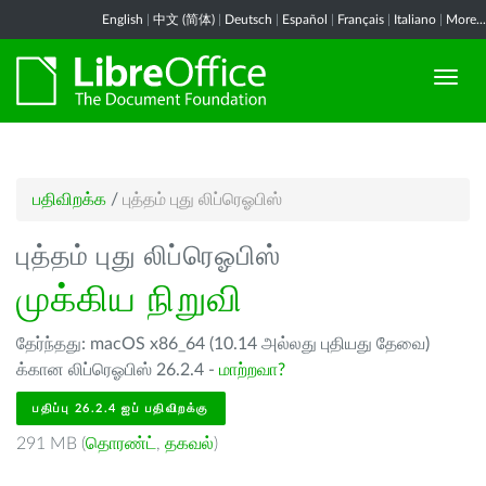
English
|
中文 (简体)
|
Deutsch
|
Español
|
Français
|
Italiano
|
More...
பதிவிறக்க
/
புத்தம் புது லிப்ரெஓபிஸ்
புத்தம் புது லிப்ரெஓபிஸ்
முக்கிய நிறுவி
தேர்ந்தது: macOS x86_64 (10.14 அல்லது புதியது தேவை)
க்கான லிப்ரெஓபிஸ் 26.2.4 -
மாற்றவா?
பதிப்பு 26.2.4 ஐப் பதிவிறக்கு
291 MB (
தொரண்ட்
,
தகவல்
)