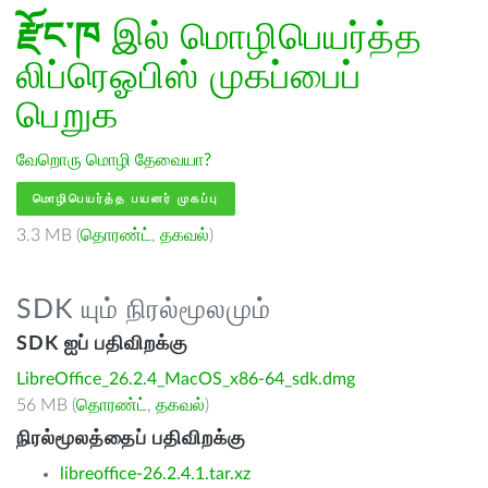
རྫོང་ཁ
இல் மொழிபெயர்த்த
லிப்ரெஓபிஸ் முகப்பைப்
பெறுக
வேறொரு மொழி தேவையா?
மொழிபெயர்த்த பயனர் முகப்பு
3.3 MB (
தொரண்ட்
,
தகவல்
)
SDK யும் நிரல்மூலமும்
SDK ஐப் பதிவிறக்கு
LibreOffice_26.2.4_MacOS_x86-64_sdk.dmg
56 MB (
தொரண்ட்
,
தகவல்
)
நிரல்மூலத்தைப் பதிவிறக்கு
libreoffice-26.2.4.1.tar.xz