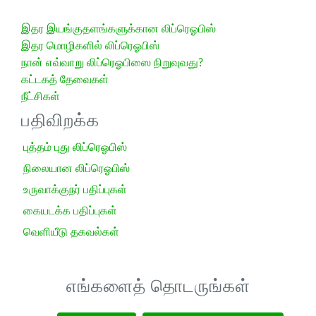
இதர இயங்குதளங்களுக்கான லிப்ரெஓபிஸ்
இதர மொழிகளில் லிப்ரெஓபிஸ்
நான் எவ்வாறு லிப்ரெஓபிஸை நிறுவுவது?
கட்டகத் தேவைகள்
நீட்சிகள்
பதிவிறக்க
புத்தம் புது லிப்ரெஓபிஸ்
நிலையான லிப்ரெஓபிஸ்
உருவாக்குநர் பதிப்புகள்
கையடக்க பதிப்புகள்
வெளியீடு தகவல்கள்
எங்களைத் தொடருங்கள்