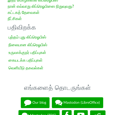
இதர மொழிகளில் லிப்ரெஓபிஸ்
நான் எவ்வாறு லிப்ரெஓபிஸை நிறுவுவது?
கட்டகத் தேவைகள்
நீட்சிகள்
பதிவிறக்க
புத்தம் புது லிப்ரெஓபிஸ்
நிலையான லிப்ரெஓபிஸ்
உருவாக்குநர் பதிப்புகள்
கையடக்க பதிப்புகள்
வெளியீடு தகவல்கள்
எங்களைத் தொடருங்கள்
Our blog
Mastodon (LibreOffice)