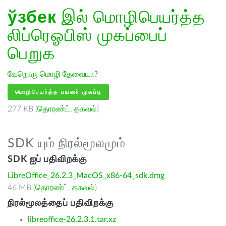
ўзбек
இல் மொழிபெயர்த்த
லிப்ரெஓபிஸ் முகப்பைப்
பெறுக
வேறொரு மொழி தேவையா?
மொழிபெயர்த்த பயனர் முகப்பு
277 KB (
தொரண்ட்
,
தகவல்
)
SDK யும் நிரல்மூலமும்
SDK ஐப் பதிவிறக்கு
LibreOffice_26.2.3_MacOS_x86-64_sdk.dmg
46 MB (
தொரண்ட்
,
தகவல்
)
நிரல்மூலத்தைப் பதிவிறக்கு
libreoffice-26.2.3.1.tar.xz