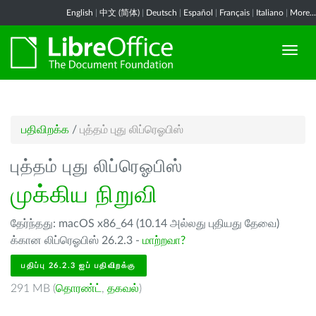
English
|
中文 (简体)
|
Deutsch
|
Español
|
Français
|
Italiano
|
More...
பதிவிறக்க
/
புத்தம் புது லிப்ரெஓபிஸ்
புத்தம் புது லிப்ரெஓபிஸ்
முக்கிய நிறுவி
தேர்ந்தது: macOS x86_64 (10.14 அல்லது புதியது தேவை)
க்கான லிப்ரெஓபிஸ் 26.2.3 -
மாற்றவா?
பதிப்பு 26.2.3 ஐப் பதிவிறக்கு
291 MB (
தொரண்ட்
,
தகவல்
)