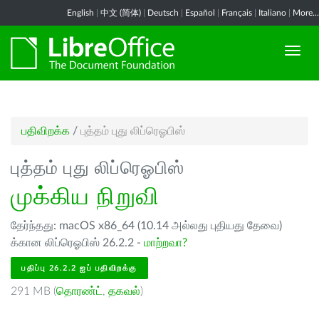
English
|
中文 (简体)
|
Deutsch
|
Español
|
Français
|
Italiano
|
More...
பதிவிறக்க
/
புத்தம் புது லிப்ரெஓபிஸ்
புத்தம் புது லிப்ரெஓபிஸ்
முக்கிய நிறுவி
தேர்ந்தது: macOS x86_64 (10.14 அல்லது புதியது தேவை)
க்கான லிப்ரெஓபிஸ் 26.2.2 -
மாற்றவா?
பதிப்பு 26.2.2 ஐப் பதிவிறக்கு
291 MB (
தொரண்ட்
,
தகவல்
)