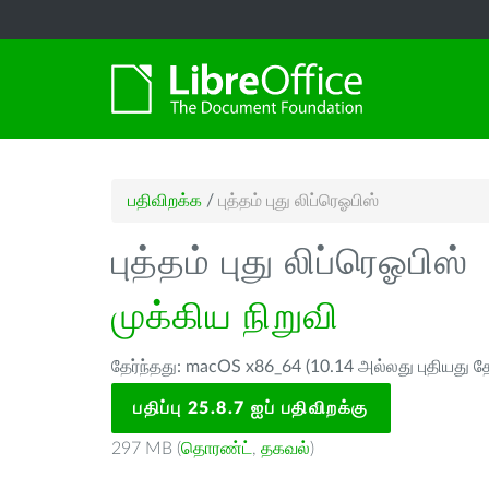
பதிவிறக்க
/
புத்தம் புது லிப்ரெஓபிஸ்
புத்தம் புது லிப்ரெஓபிஸ்
முக்கிய நிறுவி
தேர்ந்தது: macOS x86_64 (10.14 அல்லது புதியது த
பதிப்பு 25.8.7 ஐப் பதிவிறக்கு
297 MB (
தொரண்ட்
,
தகவல்
)