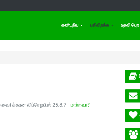
கண்டறிய
பதிவிறக்க
உதவி பெற
ேவை) க்கான லிப்ரெஓபிஸ் 25.8.7 -
மாற்றவா?