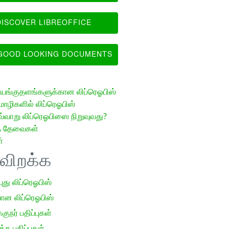
ISCOVER LIBREOFFICE
OOD LOOKING DOCUMENTS
ங்குதளங்களுக்கான லிப்ரெஓபிஸ்
ழிகளில் லிப்ரெஓபிஸ்
வ்வாறு லிப்ரெஓபிஸை நிறுவுவது?
த் தேவைகள்
்
ிவிறக்க
 புது லிப்ரெஓபிஸ்
ான லிப்ரெஓபிஸ்
குநர் பதிப்புகள்
க பதிப்புகள்