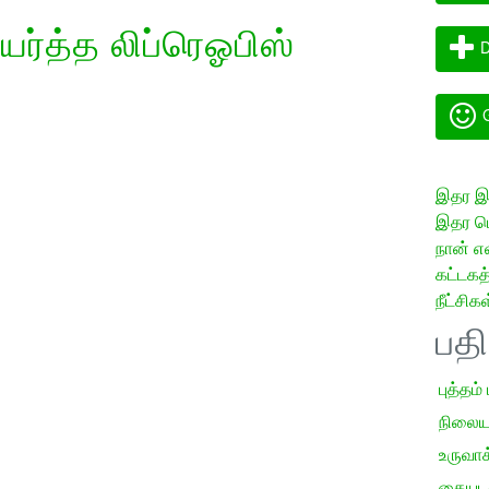
்த்த லிப்ரெஓபிஸ்
D
G
இதர இய
இதர மொ
நான் எ
கட்டக
நீட்சிகள
பத
புத்தம்
நிலைய
உருவாக்
கையடக்