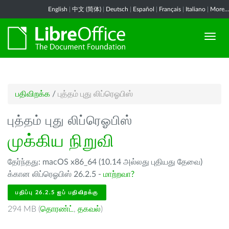
English
|
中文 (简体)
|
Deutsch
|
Español
|
Français
|
Italiano
|
More...
பதிவிறக்க
/
புத்தம் புது லிப்ரெஓபிஸ்
புத்தம் புது லிப்ரெஓபிஸ்
முக்கிய நிறுவி
தேர்ந்தது: macOS x86_64 (10.14 அல்லது புதியது தேவை)
க்கான லிப்ரெஓபிஸ் 26.2.5 -
மாற்றவா?
பதிப்பு 26.2.5 ஐப் பதிவிறக்கு
294 MB (
தொரண்ட்
,
தகவல்
)