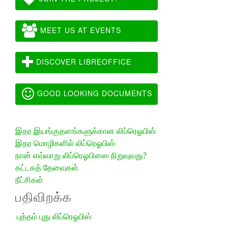
MEET US AT EVENTS
DISCOVER LIBREOFFICE
GOOD LOOKING DOCUMENTS
இதர இயங்குதளங்களுக்கான லிப்ரெஓபிஸ்
இதர மொழிகளில் லிப்ரெஓபிஸ்
நான் எவ்வாறு லிப்ரெஓபிஸை நிறுவுவது?
கட்டகத் தேவைகள்
நீட்சிகள்
பதிவிறக்க
புத்தம் புது லிப்ரெஓபிஸ்