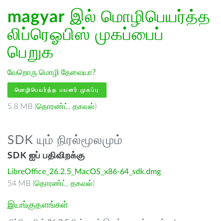
magyar
இல் மொழிபெயர்த்த
லிப்ரெஓபிஸ் முகப்பைப்
பெறுக
வேறொரு மொழி தேவையா?
மொழிபெயர்த்த பயனர் முகப்பு
5.8 MB (
தொரண்ட்
,
தகவல்
)
SDK யும் நிரல்மூலமும்
SDK ஐப் பதிவிறக்கு
LibreOffice_26.2.5_MacOS_x86-64_sdk.dmg
54 MB (
தொரண்ட்
,
தகவல்
)
இயங்குதளங்கள்