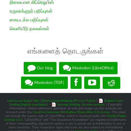
நிலையான லிப்ரெஓபிஸ்
உருவாக்குநர் பதிப்புகள்
கையடக்க பதிப்புகள்
வெளியீடு தகவல்கள்
எங்களைத் தொடருங்கள்
Our blog
Mastodon (LibreOffice)
Mastodon (TDF)
Impressum (Legal Info)
|
Datenschutzerklärung (Privacy Policy)
|
Statutes (non-
binding English translation)
-
Satzung (binding German version)
| Copyright
information: Unless otherwise specified, all text and images on this website are
licensed under the
Creative Commons Attribution-Share Alike 3.0 License
. This does
not include the source code of LibreOffice, which is licensed under the
Mozilla Public
License v2.0
. “LibreOffice” and “The Document Foundation” are registered trademarks
of their corresponding registered owners or are in actual use as trademarks in one or
more countries. Their respective logos and icons are also subject to international