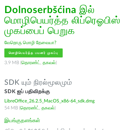
Dolnoserbšćina
இல்
மொழிபெயர்த்த லிப்ரெஓபிஸ்
முகப்பைப் பெறுக
வேறொரு மொழி தேவையா?
மொழிபெயர்த்த பயனர் முகப்பு
3.9 MB (
தொரண்ட்
,
தகவல்
)
SDK யும் நிரல்மூலமும்
SDK ஐப் பதிவிறக்கு
LibreOffice_26.2.5_MacOS_x86-64_sdk.dmg
54 MB (
தொரண்ட்
,
தகவல்
)
இயங்குதளங்கள்