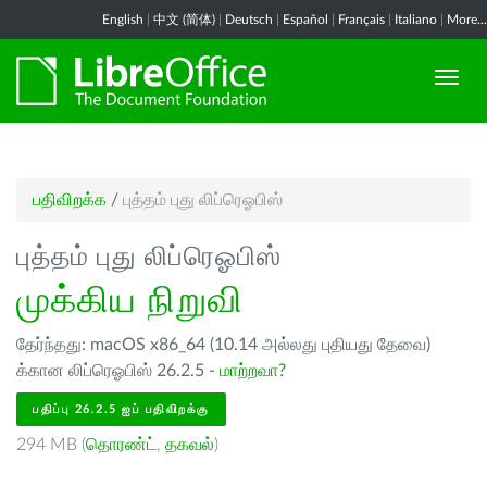
English
|
中文 (简体)
|
Deutsch
|
Español
|
Français
|
Italiano
|
More...
பதிவிறக்க
/
புத்தம் புது லிப்ரெஓபிஸ்
புத்தம் புது லிப்ரெஓபிஸ்
முக்கிய நிறுவி
தேர்ந்தது: macOS x86_64 (10.14 அல்லது புதியது தேவை)
க்கான லிப்ரெஓபிஸ் 26.2.5 -
மாற்றவா?
பதிப்பு 26.2.5 ஐப் பதிவிறக்கு
294 MB (
தொரண்ட்
,
தகவல்
)