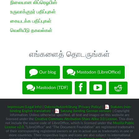
நிலையான லிப்ரெஓபிஸ்
உருவாக்குநர் பதிப்புகள்
கையடக்க பதிப்புகள்
வெளியீடு தகவல்கள்
எங்களைத் தொடருங்கள்
Our blog
Mastodon (LibreOffice)
Mastodon (TDF)
Impressum (Legal Info)
|
Datenschutzerklärung (Privacy Policy)
|
Statutes (non-
binding English translation)
-
Satzung (binding German version)
| Copyright
information: Unless otherwise specified, all text and images on this website are
licensed under the
Creative Commons Attribution-Share Alike 3.0 License
. This does
not include the source code of LibreOffice, which is licensed under the
Mozilla Public
License v2.0
. “LibreOffice” and “The Document Foundation” are registered trademarks
of their corresponding registered owners or are in actual use as trademarks in one or
more countries. Their respective logos and icons are also subject to international