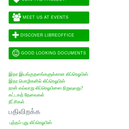
MEET US AT EVENTS
DISCOVER LIBREOFFICE
GOOD LOOKING DOCUMENTS
இதர இயங்குதளங்களுக்கான லிப்ரெஓபிஸ்
இதர மொழிகளில் லிப்ரெஓபிஸ்
நான் எவ்வாறு லிப்ரெஓபிஸை நிறுவுவது?
கட்டகத் தேவைகள்
நீட்சிகள்
பதிவிறக்க
புத்தம் புது லிப்ரெஓபிஸ்