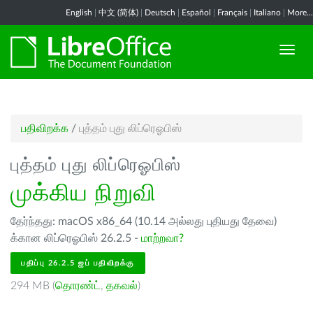
English
|
中文 (简体)
|
Deutsch
|
Español
|
Français
|
Italiano
|
More...
பதிவிறக்க
/
புத்தம் புது லிப்ரெஓபிஸ்
புத்தம் புது லிப்ரெஓபிஸ்
முக்கிய நிறுவி
தேர்ந்தது: macOS x86_64 (10.14 அல்லது புதியது தேவை)
க்கான லிப்ரெஓபிஸ் 26.2.5 -
மாற்றவா?
பதிப்பு 26.2.5 ஐப் பதிவிறக்கு
294 MB (
தொரண்ட்
,
தகவல்
)