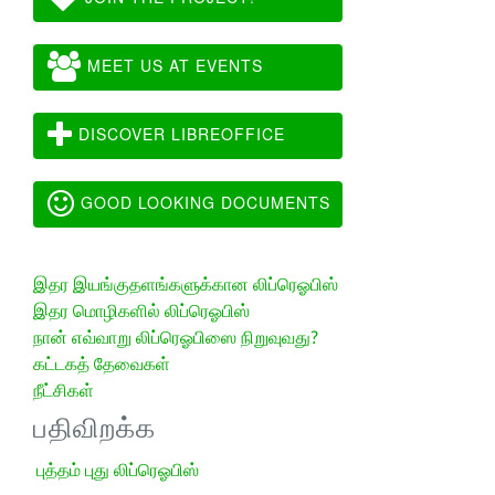
MEET US AT EVENTS
DISCOVER LIBREOFFICE
GOOD LOOKING DOCUMENTS
இதர இயங்குதளங்களுக்கான லிப்ரெஓபிஸ்
இதர மொழிகளில் லிப்ரெஓபிஸ்
நான் எவ்வாறு லிப்ரெஓபிஸை நிறுவுவது?
கட்டகத் தேவைகள்
நீட்சிகள்
பதிவிறக்க
புத்தம் புது லிப்ரெஓபிஸ்