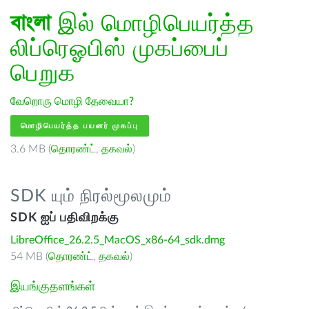
বাংলা
இல் மொழிபெயர்த்த
லிப்ரெஓபிஸ் முகப்பைப்
பெறுக
வேறொரு மொழி தேவையா?
மொழிபெயர்த்த பயனர் முகப்பு
3.6 MB (
தொரண்ட்
,
தகவல்
)
SDK யும் நிரல்மூலமும்
SDK ஐப் பதிவிறக்கு
LibreOffice_26.2.5_MacOS_x86-64_sdk.dmg
54 MB (
தொரண்ட்
,
தகவல்
)
இயங்குதளங்கள்