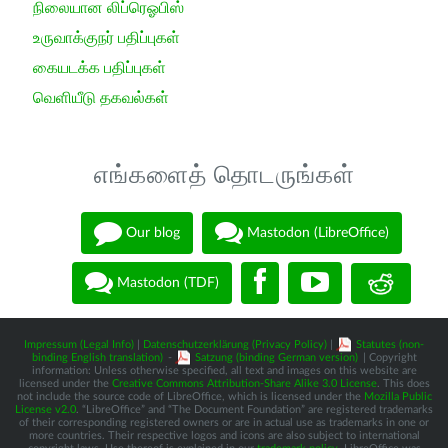
நிலையான லிப்ரெஓபிஸ்
உருவாக்குநர் பதிப்புகள்
கையடக்க பதிப்புகள்
வெளியீடு தகவல்கள்
எங்களைத் தொடருங்கள்
Our blog
Mastodon (LibreOffice)
Mastodon (TDF)
Impressum (Legal Info)
|
Datenschutzerklärung (Privacy Policy)
|
Statutes (non-
binding English translation)
-
Satzung (binding German version)
| Copyright
information: Unless otherwise specified, all text and images on this website are
licensed under the
Creative Commons Attribution-Share Alike 3.0 License
. This does
not include the source code of LibreOffice, which is licensed under the
Mozilla Public
License v2.0
. “LibreOffice” and “The Document Foundation” are registered trademarks
of their corresponding registered owners or are in actual use as trademarks in one or
more countries. Their respective logos and icons are also subject to international