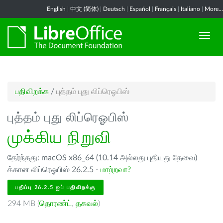
English
|
中文 (简体)
|
Deutsch
|
Español
|
Français
|
Italiano
|
More...
பதிவிறக்க
/
புத்தம் புது லிப்ரெஓபிஸ்
புத்தம் புது லிப்ரெஓபிஸ்
முக்கிய நிறுவி
தேர்ந்தது: macOS x86_64 (10.14 அல்லது புதியது தேவை)
க்கான லிப்ரெஓபிஸ் 26.2.5 -
மாற்றவா?
பதிப்பு 26.2.5 ஐப் பதிவிறக்கு
294 MB (
தொரண்ட்
,
தகவல்
)