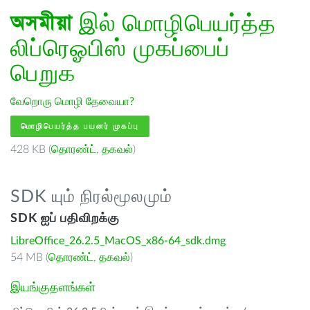
অসমীয়া
இல் மொழிபெயர்த்த
லிப்ரெஓபிஸ் முகப்பைப்
பெறுக
வேறொரு மொழி தேவையா?
மொழிபெயர்த்த பயனர் முகப்பு
428 KB (
தொரண்ட்
,
தகவல்
)
SDK யும் நிரல்மூலமும்
SDK ஐப் பதிவிறக்கு
LibreOffice_26.2.5_MacOS_x86-64_sdk.dmg
54 MB (
தொரண்ட்
,
தகவல்
)
இயங்குதளங்கள்