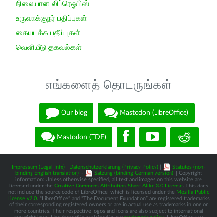
நிலையான லிப்ரெஓபிஸ்
உருவாக்குநர் பதிப்புகள்
கையடக்க பதிப்புகள்
வெளியீடு தகவல்கள்
எங்களைத் தொடருங்கள்
Our blog
Mastodon (LibreOffice)
Mastodon (TDF)
Impressum (Legal Info)
|
Datenschutzerklärung (Privacy Policy)
|
Statutes (non-
binding English translation)
-
Satzung (binding German version)
| Copyright
information: Unless otherwise specified, all text and images on this website are
licensed under the
Creative Commons Attribution-Share Alike 3.0 License
. This does
not include the source code of LibreOffice, which is licensed under the
Mozilla Public
License v2.0
. “LibreOffice” and “The Document Foundation” are registered trademarks
of their corresponding registered owners or are in actual use as trademarks in one or
more countries. Their respective logos and icons are also subject to international