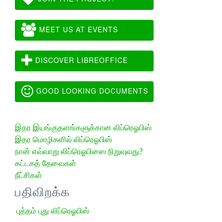
MEET US AT EVENTS
DISCOVER LIBREOFFICE
GOOD LOOKING DOCUMENTS
இதர இயங்குதளங்களுக்கான லிப்ரெஓபிஸ்
இதர மொழிகளில் லிப்ரெஓபிஸ்
நான் எவ்வாறு லிப்ரெஓபிஸை நிறுவுவது?
கட்டகத் தேவைகள்
நீட்சிகள்
பதிவிறக்க
புத்தம் புது லிப்ரெஓபிஸ்