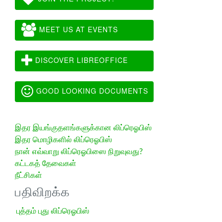
MEET US AT EVENTS
DISCOVER LIBREOFFICE
GOOD LOOKING DOCUMENTS
இதர இயங்குதளங்களுக்கான லிப்ரெஓபிஸ்
இதர மொழிகளில் லிப்ரெஓபிஸ்
நான் எவ்வாறு லிப்ரெஓபிஸை நிறுவுவது?
கட்டகத் தேவைகள்
நீட்சிகள்
பதிவிறக்க
புத்தம் புது லிப்ரெஓபிஸ்