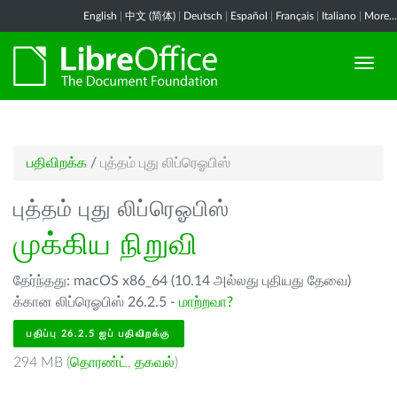
English
|
中文 (简体)
|
Deutsch
|
Español
|
Français
|
Italiano
|
More...
பதிவிறக்க
/
புத்தம் புது லிப்ரெஓபிஸ்
புத்தம் புது லிப்ரெஓபிஸ்
முக்கிய நிறுவி
தேர்ந்தது: macOS x86_64 (10.14 அல்லது புதியது தேவை)
க்கான லிப்ரெஓபிஸ் 26.2.5 -
மாற்றவா?
பதிப்பு 26.2.5 ஐப் பதிவிறக்கு
294 MB (
தொரண்ட்
,
தகவல்
)