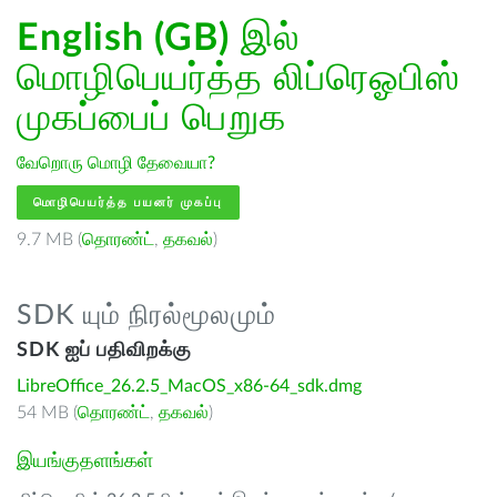
English (GB)
இல்
மொழிபெயர்த்த லிப்ரெஓபிஸ்
முகப்பைப் பெறுக
வேறொரு மொழி தேவையா?
மொழிபெயர்த்த பயனர் முகப்பு
9.7 MB (
தொரண்ட்
,
தகவல்
)
SDK யும் நிரல்மூலமும்
SDK ஐப் பதிவிறக்கு
LibreOffice_26.2.5_MacOS_x86-64_sdk.dmg
54 MB (
தொரண்ட்
,
தகவல்
)
இயங்குதளங்கள்