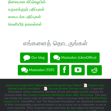
நிலையான லிப்ரெஓபிஸ்
உருவாக்குநர் பதிப்புகள்
கையடக்க பதிப்புகள்
வெளியீடு தகவல்கள்
எங்களைத் தொடருங்கள்
Our blog
Mastodon (LibreOffice)
Mastodon (TDF)
Impressum (Legal Info)
|
Datenschutzerklärung (Privacy Policy)
|
Statutes (non-
binding English translation)
-
Satzung (binding German version)
| Copyright
information: Unless otherwise specified, all text and images on this website are
licensed under the
Creative Commons Attribution-Share Alike 3.0 License
. This does
not include the source code of LibreOffice, which is licensed under the
Mozilla Public
License v2.0
. “LibreOffice” and “The Document Foundation” are registered trademarks
of their corresponding registered owners or are in actual use as trademarks in one or
more countries. Their respective logos and icons are also subject to international