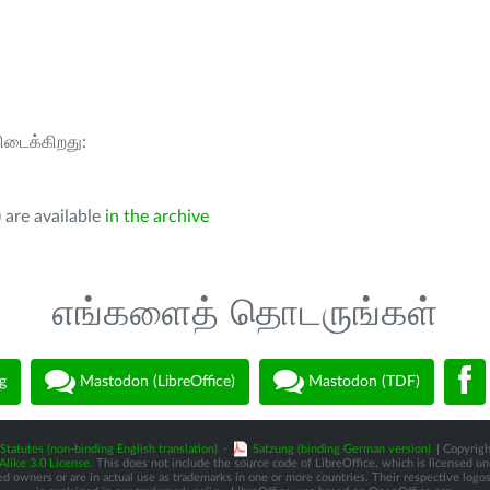
கிடைக்கிறது:
 are available
in the archive
எங்களைத் தொடருங்கள்
g
Mastodon (LibreOffice)
Mastodon (TDF)
Statutes (non-binding English translation)
-
Satzung (binding German version)
| Copyrigh
like 3.0 License
. This does not include the source code of LibreOffice, which is licensed u
d owners or are in actual use as trademarks in one or more countries. Their respective logos 