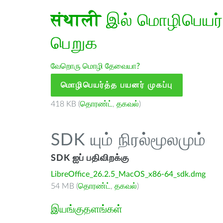
संथाली
இல் மொழிபெயர்த
பெறுக
வேறொரு மொழி தேவையா?
மொழிபெயர்த்த பயனர் முகப்பு
418 KB (
தொரண்ட்
,
தகவல்
)
SDK யும் நிரல்மூலமும்
SDK ஐப் பதிவிறக்கு
LibreOffice_26.2.5_MacOS_x86-64_sdk.dmg
54 MB (
தொரண்ட்
,
தகவல்
)
இயங்குதளங்கள்