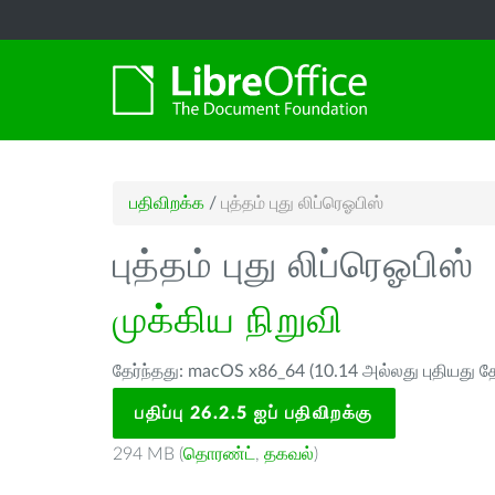
பதிவிறக்க
/
புத்தம் புது லிப்ரெஓபிஸ்
புத்தம் புது லிப்ரெஓபிஸ்
முக்கிய நிறுவி
தேர்ந்தது: macOS x86_64 (10.14 அல்லது புதியது த
பதிப்பு 26.2.5 ஐப் பதிவிறக்கு
294 MB (
தொரண்ட்
,
தகவல்
)