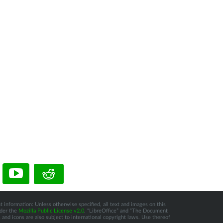
t information: Unless otherwise specified, all text and images on this
nder the
Mozilla Public License v2.0
. “LibreOffice” and “The Document
and icons are also subject to international copyright laws. Use thereof