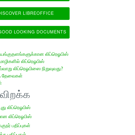
ISCOVER LIBREOFFICE
OOD LOOKING DOCUMENTS
ங்குதளங்களுக்கான லிப்ரெஓபிஸ்
ழிகளில் லிப்ரெஓபிஸ்
வ்வாறு லிப்ரெஓபிஸை நிறுவுவது?
த் தேவைகள்
்
ிவிறக்க
 புது லிப்ரெஓபிஸ்
ான லிப்ரெஓபிஸ்
குநர் பதிப்புகள்
க பதிப்புகள்