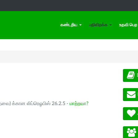
கண்டறிய
பதிவிறக்க
உதவி பெற
ேவை) க்கான லிப்ரெஓபிஸ் 26.2.5 -
மாற்றவா?