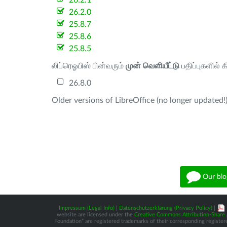
26.2.1
26.2.0
25.8.7
25.8.6
25.8.5
லிப்ரெஓபிஸ் பின்வரும்
முன் வெளியீட்டு
பதிப்புகளில் 
26.8.0
Older versions of LibreOffice (no longer updated!)
Our blo
Impressum (Legal Info)
|
Datenschutzerklärung (Privacy Policy)
|
website are licensed under the
Creative Commons Attribution-Share A
Foundation” are registered trademarks of their corresponding registere