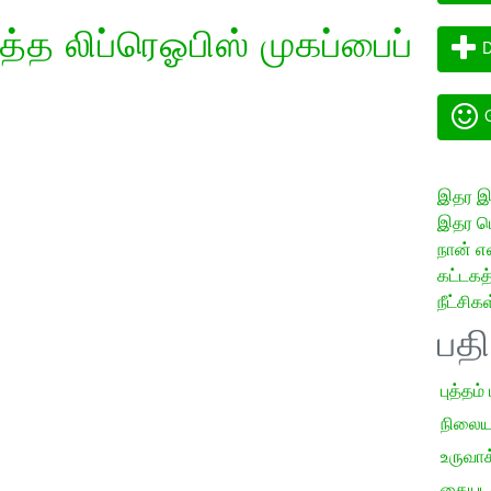
்த லிப்ரெஓபிஸ் முகப்பைப்
D
G
இதர இய
இதர மொ
நான் எ
கட்டக
நீட்சிகள
பத
புத்தம்
நிலைய
உருவாக்
கையடக்