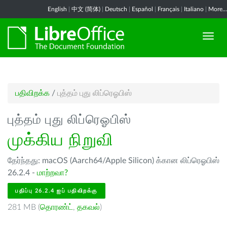
English
|
中文 (简体)
|
Deutsch
|
Español
|
Français
|
Italiano
|
More...
பதிவிறக்க
/
புத்தம் புது லிப்ரெஓபிஸ்
புத்தம் புது லிப்ரெஓபிஸ்
முக்கிய நிறுவி
தேர்ந்தது: macOS (Aarch64/Apple Silicon) க்கான லிப்ரெஓபிஸ்
26.2.4 -
மாற்றவா?
பதிப்பு 26.2.4 ஐப் பதிவிறக்கு
281 MB (
தொரண்ட்
,
தகவல்
)