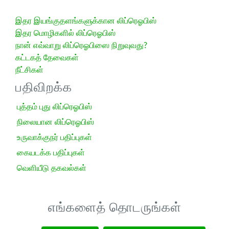
இதர இயங்குதளங்களுக்கான லிப்ரெஓபிஸ்
இதர மொழிகளில் லிப்ரெஓபிஸ்
நான் எவ்வாறு லிப்ரெஓபிஸை நிறுவுவது?
கட்டகத் தேவைகள்
நீட்சிகள்
பதிவிறக்க
புத்தம் புது லிப்ரெஓபிஸ்
நிலையான லிப்ரெஓபிஸ்
உருவாக்குநர் பதிப்புகள்
கையடக்க பதிப்புகள்
வெளியீடு தகவல்கள்
எங்களைத் தொடருங்கள்